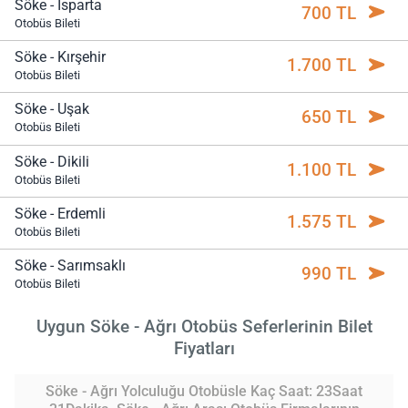
Söke - Isparta
700 TL
Otobüs Bileti
Söke - Kırşehir
1.700 TL
Otobüs Bileti
Söke - Uşak
650 TL
Otobüs Bileti
Söke - Dikili
1.100 TL
Otobüs Bileti
Söke - Erdemli
1.575 TL
Otobüs Bileti
Söke - Sarımsaklı
990 TL
Otobüs Bileti
Uygun Söke - Ağrı Otobüs Seferlerinin Bilet
Fiyatları
Söke - Ağrı Yolculuğu Otobüsle Kaç Saat: 23Saat