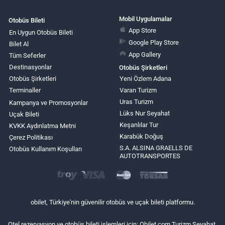
Mobil Uygulamalar
Otobüs Bileti
App Store
En Uygun Otobüs Bileti
Google Play Store
Bilet Al
App Gallery
Tüm Seferler
Destinasyonlar
Otobüs Şirketleri
Otobüs Şirketleri
Yeni Özlem Adana
Terminaller
Varan Turizm
Uras Turizm
Kampanya ve Promosyonlar
Lüks Nur Seyahat
Uçak Bileti
Keşanlılar Tur
KVKK Aydınlatma Metni
Karabük Doğuş
Çerez Politikası
S.A. ALSINA GRAELLS DE
Otobüs Kullanım Koşulları
AUTOTRANSPORTES
obilet, Türkiye'nin güvenilir otobüs ve uçak bileti platformu.
Otel rezervasyon ve otobüs bileti işlemleri için: Obilet.com Turizm Seyahat