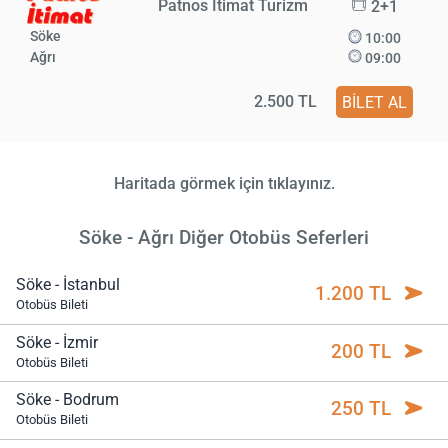
Patnos İtimat Turizm
2+1
Söke
10:00
Ağrı
09:00
2.500 TL
BİLET AL
Haritada görmek için tıklayınız.
Söke - Ağrı Diğer Otobüs Seferleri
Söke - İstanbul
1.200 TL
Otobüs Bileti
Söke - İzmir
200 TL
Otobüs Bileti
Söke - Bodrum
250 TL
Otobüs Bileti