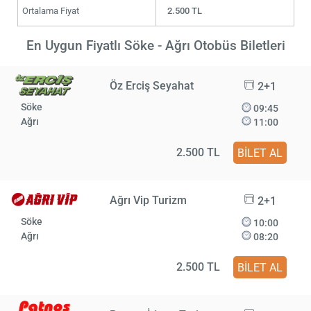
Ortalama Fiyat
2.500 TL
En Uygun Fiyatlı Söke - Ağrı Otobüs Biletleri
Öz Erciş Seyahat
2+1
Söke
09:45
Ağrı
11:00
2.500 TL
BİLET AL
Ağrı Vip Turizm
2+1
Söke
10:00
Ağrı
08:20
2.500 TL
BİLET AL