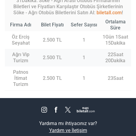
31Dakika. Söke - Ağrı Arası Otobüs Firmalarının
Biletleri ve Fiyatları Karşılaştır Otobüs Şirketlerinin
Söke - Ağrı Otobüs Biletlerini Satın Al:
biletall.com
!
Ortalama
Firma Adı
Bilet Fiyatı
Sefer Sayısı
Süre
Öz Erciş
1Gün 1Saat
2.500 TL
1
Seyahat
15Dakika
Ağrı Vip
22Saat
2.500 TL
1
Turizm
20Dakika
Patnos
İtimat
2.500 TL
1
23Saat
Turizm
Yardıma mı ihtiyacınız var?
Yardım ve İletişim