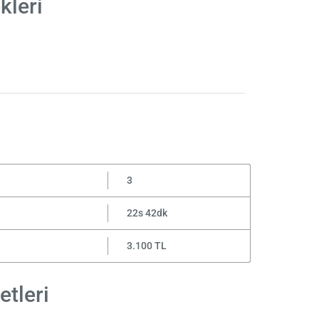
kleri
3
22s 42dk
3.100 TL
etleri