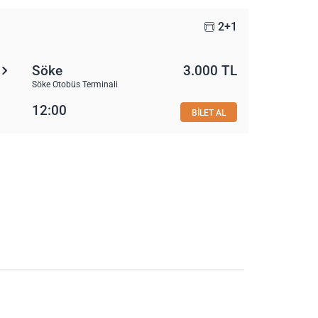
2+1
Söke
3.000 TL
Söke Otobüs Terminali
12:00
BİLET AL