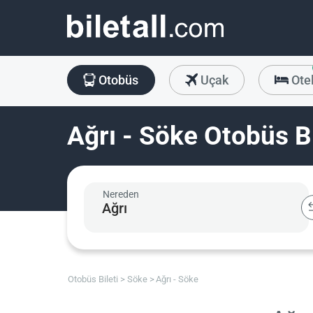
Otobüs
Uçak
Ote
Ağrı - Söke Otobüs Bi
Nereden
Otobüs Bileti
Söke
Ağrı - Söke