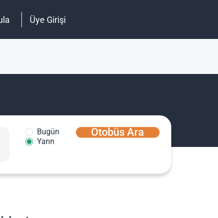
ula
Üye Girişi
Otobüs Ara
Bugün
Yarın