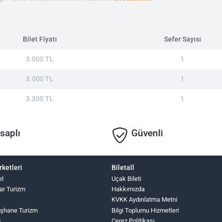
Bilet Fiyatı
Sefer Sayısı
3.000 TL
1
3.000 TL
1
3.300 TL
1
saplı
Güvenli
rketleri
Biletall
el
Uçak Bileti
ar Turizm
Hakkımızda
KVKK Aydınlatma Metni
şhane Turizm
Bilgi Toplumu Hizmetleri
m
Çerez Politikası