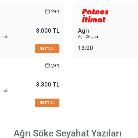
2+1
3.000 TL
Ağrı
inali
Ağrı Otogarı
13:00
BİLET AL
2+1
3.300 TL
inali
BİLET AL
Ağrı Söke Seyahat Yazıları