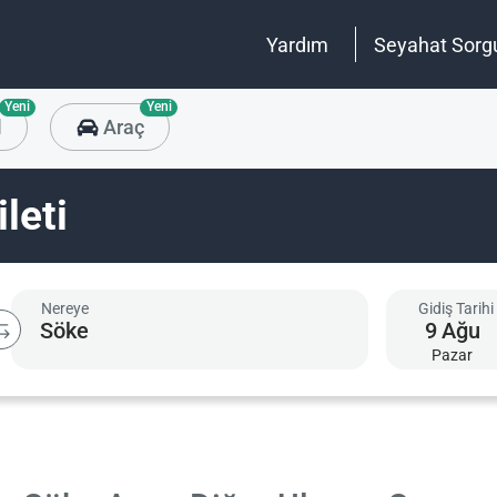
Yardım
Seyahat Sorg
Yeni
Yeni
l
Araç
leti
Nereye
Gidiş Tarihi
9
Ağu
Pazar