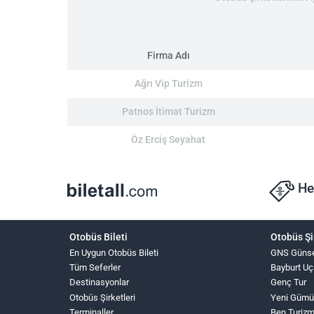
Firma Adı
Ağrı Vip Turizm
Patnos İtimat Turizm
Öz Erciş Seyahat
He
Otobüs Bileti
Otobüs Şi
En Uygun Otobüs Bileti
GNS Güns
Tüm Seferler
Bayburt Uç
Destinasyonlar
Genç Tur
Otobüs Şirketleri
Yeni Gümü
Terminaller
Ben Turiz