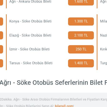
Ağrı - Ankara Otobüs Bileti
1.600 TL
Ağrı
Konya - Söke Otobüs Bileti
1.300 TL
Mila
Elazığ - Söke Otobüs Bileti
2.100 TL
Nazi
İzmir - Söke Otobüs Bileti
250 TL
Kırı
Tarsus - Söke Otobüs Bileti
1.400 TL
Turg
ğrı - Söke Otobüs Seferlerinin Bilet F
akika. Ağrı - Söke Arası Otobüs Firmalarının Biletleri ve Fiyatları Karş
rı - Söke Otobüs Biletlerini Satın Al:
biletall.com
!