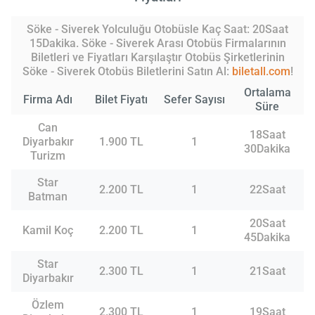
Söke - Siverek Yolculuğu Otobüsle Kaç Saat: 20Saat
15Dakika. Söke - Siverek Arası Otobüs Firmalarının
Biletleri ve Fiyatları Karşılaştır Otobüs Şirketlerinin
Söke - Siverek Otobüs Biletlerini Satın Al:
biletall.com
!
Ortalama
Firma Adı
Bilet Fiyatı
Sefer Sayısı
Süre
Can
18Saat
Diyarbakır
1.900 TL
1
30Dakika
Turizm
Star
2.200 TL
1
22Saat
Batman
20Saat
Kamil Koç
2.200 TL
1
45Dakika
Star
2.300 TL
1
21Saat
Diyarbakır
Özlem
2.300 TL
1
19Saat