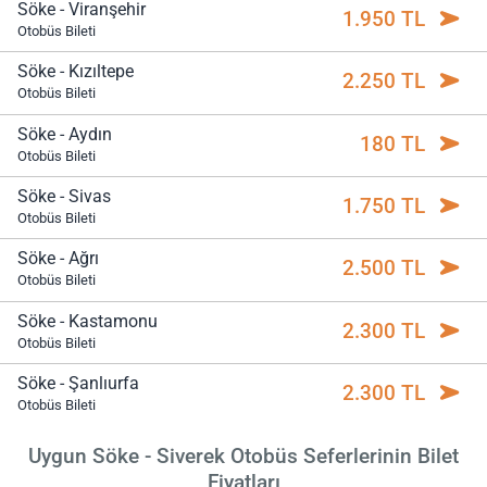
Söke - Viranşehir
1.950 TL
Otobüs Bileti
Söke - Kızıltepe
2.250 TL
Otobüs Bileti
Söke - Aydın
180 TL
Otobüs Bileti
Söke - Sivas
1.750 TL
Otobüs Bileti
Söke - Ağrı
2.500 TL
Otobüs Bileti
Söke - Kastamonu
2.300 TL
Otobüs Bileti
Söke - Şanlıurfa
2.300 TL
Otobüs Bileti
Uygun Söke - Siverek Otobüs Seferlerinin Bilet
Fiyatları