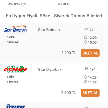
Ortalama Fiyat
2.180 TL
En Uygun Fiyatlı Söke - Siverek Otobüs Biletleri
Star Batman
2+1
Söke
12:00
Siverek
10:00
2.200 TL
BİLET AL
Star Diyarbakır
2+1
Söke
14:29
Siverek
11:29
2.300 TL
BİLET AL