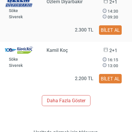
Özlem Diyarbakır
2+1
Söke
14:30
Siverek
09:30
2.300 TL
BİLET AL
Kamil Koç
2+1
Söke
16:15
Siverek
13:00
2.200 TL
BİLET AL
Daha Fazla Göster