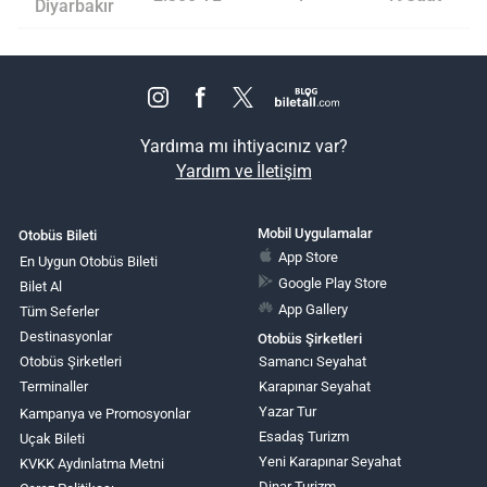
Diyarbakır
Yardıma mı ihtiyacınız var?
Yardım ve İletişim
Mobil Uygulamalar
Otobüs Bileti
App Store
En Uygun Otobüs Bileti
Google Play Store
Bilet Al
App Gallery
Tüm Seferler
Destinasyonlar
Otobüs Şirketleri
Otobüs Şirketleri
Samancı Seyahat
Terminaller
Karapınar Seyahat
Yazar Tur
Kampanya ve Promosyonlar
Esadaş Turizm
Uçak Bileti
Yeni Karapınar Seyahat
KVKK Aydınlatma Metni
Dinar Turizm