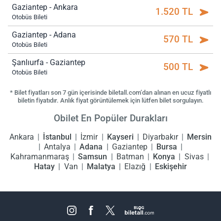
Gaziantep - Ankara
1.520 TL
Otobüs Bileti
Gaziantep - Adana
570 TL
Otobüs Bileti
Şanlıurfa - Gaziantep
500 TL
Otobüs Bileti
* Bilet fiyatları son 7 gün içerisinde biletall.com’dan alınan en ucuz fiyatlı
biletin fiyatıdır. Anlık fiyat görüntülemek için lütfen bilet sorgulayın.
Obilet En Popüler Durakları
Ankara
İstanbul
İzmir
Kayseri
Diyarbakır
Mersin
Antalya
Adana
Gaziantep
Bursa
Kahramanmaraş
Samsun
Batman
Konya
Sivas
Hatay
Van
Malatya
Elazığ
Eskişehir