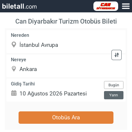
Can Diyarbakır Turizm Otobüs Bileti
Nereden
Nereye
Gidiş Tarihi
Bugün
Yarın
Otobüs Ara