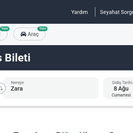
Yardım
Seyahat Sorg
Yeni
Yeni
l
Araç
 Bileti
Nereye
Gidiş Tarihi
8
Ağu
Cumartesi