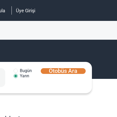
ula
Üye Girişi
Otobüs Ara
Bugün
Yarın