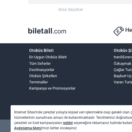
Aras Seyahat
He
Otobüs Bileti
Otobüs Şi
En Uygun Otobüs Bileti
tranSEvren
Tüm Seferler
Özkaymak
Destinasyonlar
Çağlar Tur
Otobüs Şirketleri
Bayburt Uç
Terminaller
Varan Turi
Kampanya ve Promosyonlar
İnternet Sitesi’nde çerezler yoluyla kişisel veri işlenmekte olup gerekli olan 
hizmetlerinin sunulması amacı ile kullanılmaktadır. Tercihleriniz doğrultusu
çerezleri ve özel kampanyaları
reddet
seçeneğine tıklamanız halinde kull
Aydınlatma Metni
’mizi lütfen inceleyiniz.