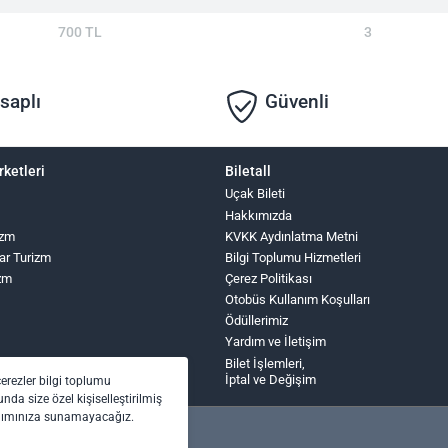
700 TL
3
saplı
Güvenli
rketleri
Biletall
Uçak Bileti
Hakkımızda
izm
KVKK Aydınlatma Metni
ar Turizm
Bilgi Toplumu Hizmetleri
zm
Çerez Politikası
Otobüs Kullanım Koşulları
Ödüllerimiz
Yardım ve İletişim
Bilet İşlemleri,
İptal ve Değişim
çerezler bilgi toplumu
nda size özel kişiselleştirilmiş
anımınıza sunamayacağız.