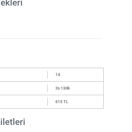
ekleri
14
3s 13dk
615 TL
letleri