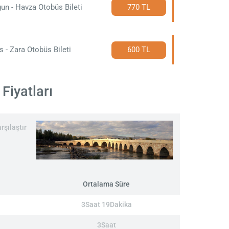
un - Havza Otobüs Bileti
770 TL
s - Zara Otobüs Bileti
600 TL
Fiyatları
rşılaştır
Ortalama Süre
3Saat 19Dakika
3Saat