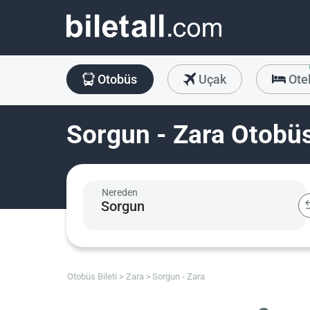
Otobüs
Uçak
Ote
Sorgun - Zara Otobüs
Nereden
Otobüs Bileti
Zara
Sorgun - Zara