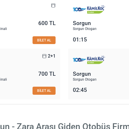
600 TL
Sorgun
inali
Sorgun Otogarı
01:15
BİLET AL
2+1
700 TL
Sorgun
inali
Sorgun Otogarı
02:45
BİLET AL
un - Zara Arası Giden Otobüs Firm