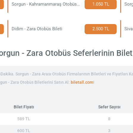
Sorgun - Kahramanmaraş Otobüs Bileti
1.050 TL
Sorg
Didim - Zara Otobüs Bileti
2.500 TL
Siva
rgun - Zara Otobüs Seferlerinin Bilet 
kika. Sorgun - Zara Arası Otobüs Firmalarının Biletleri ve Fiyatları Ka
gun - Zara Otobüs Biletlerini Satın Al:
biletall.com
!
Bilet Fiyatı
Sefer Sayısı
589 TL
8
600 TL
3