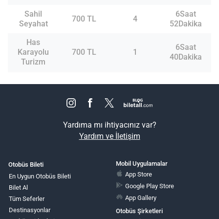
Sahil
6Saat
700 TL
4
Seyahat
52Dakika
Has
6Saat
Karayolu
700 TL
1
40Dakika
Turizm
Yardıma mı ihtiyacınız var?
Yardım ve İletişim
Mobil Uygulamalar
Otobüs Bileti
App Store
En Uygun Otobüs Bileti
Google Play Store
Bilet Al
App Gallery
Tüm Seferler
Destinasyonlar
Otobüs Şirketleri