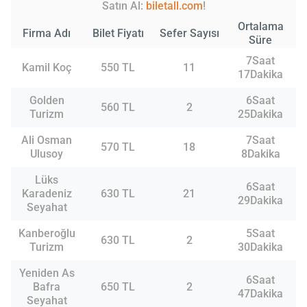
Satın Al:
biletall.com
!
Ortalama
Firma Adı
Bilet Fiyatı
Sefer Sayısı
Süre
7Saat
Kamil Koç
550 TL
11
17Dakika
Golden
6Saat
560 TL
2
Turizm
25Dakika
Ali Osman
7Saat
570 TL
18
Ulusoy
8Dakika
Lüks
6Saat
Karadeniz
630 TL
21
29Dakika
Seyahat
Kanberoğlu
5Saat
630 TL
2
Turizm
30Dakika
Yeniden As
6Saat
Bafra
650 TL
2
47Dakika
Seyahat