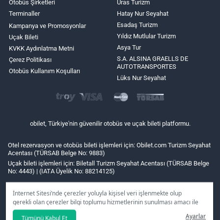
Otobüs Şirketleri
Uras Turizm
Terminaller
Hatay Nur Seyahat
Esadaş Turizm
Kampanya ve Promosyonlar
Yıldız Mutlular Turizm
Uçak Bileti
Asya Tur
KVKK Aydınlatma Metni
S.A. ALSINA GRAELLS DE
Çerez Politikası
AUTOTRANSPORTES
Otobüs Kullanım Koşulları
Lüks Nur Seyahat
obilet, Türkiye'nin güvenilir otobüs ve uçak bileti platformu.
Otel rezervasyon ve otobüs bileti işlemleri için: Obilet.com Turizm Seyahat
Acentası (TÜRSAB Belge No: 9883)
Uçak bileti işlemleri için: Biletall Turizm Seyahat Acentası (TÜRSAB Belge
No: 4443) | (IATA Üyelik No: 88214125)
İnternet Sitesi’nde çerezler yoluyla kişisel veri işlenmekte olup
gerekli olan çerezler bilgi toplumu hizmetlerinin sunulması amacı ile
kullanılmaktadır. Tercihleriniz doğrultusunda size özel
Ayarlar
Tümünü Kabul Et
kişiselleştirilmiş çerezleri ve özel kampanyaları
reddet
seçeneğine