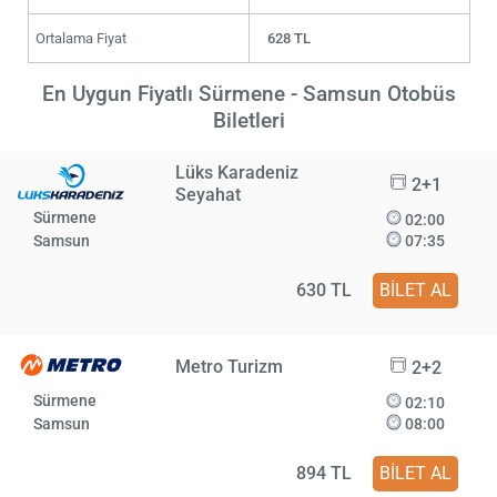
Ortalama Fiyat
628 TL
En Uygun Fiyatlı Sürmene - Samsun Otobüs
Biletleri
Lüks Karadeniz
2+1
Seyahat
Sürmene
02:00
Samsun
07:35
630 TL
BİLET AL
Metro Turizm
2+2
Sürmene
02:10
Samsun
08:00
894 TL
BİLET AL