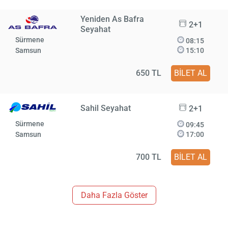
Yeniden As Bafra
2+1
Seyahat
Sürmene
08:15
Samsun
15:10
650 TL
BİLET AL
Sahil Seyahat
2+1
Sürmene
09:45
Samsun
17:00
700 TL
BİLET AL
Daha Fazla Göster