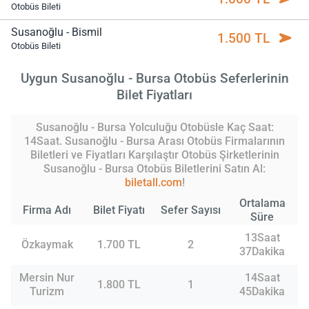
Otobüs Bileti
Susanoğlu - Bismil
1.500 TL
Otobüs Bileti
Uygun Susanoğlu - Bursa Otobüs Seferlerinin
Bilet Fiyatları
Susanoğlu - Bursa Yolculuğu Otobüsle Kaç Saat:
14Saat. Susanoğlu - Bursa Arası Otobüs Firmalarının
Biletleri ve Fiyatları Karşılaştır Otobüs Şirketlerinin
Susanoğlu - Bursa Otobüs Biletlerini Satın Al:
biletall.com
!
Ortalama
Firma Adı
Bilet Fiyatı
Sefer Sayısı
Süre
13Saat
Özkaymak
1.700 TL
2
37Dakika
Mersin Nur
14Saat
1.800 TL
1
Turizm
45Dakika