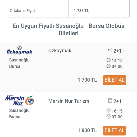
Ortalama Fiyat
1.733 TL
En Uygun Fiyatlı Susanoğlu - Bursa Otobüs
Biletleri
Özkaymak
2+1
Susanoğlu
14:15
Bursa
04:00
1.700 TL
BİLET AL
Mersin Nur Turizm
2+1
Susanoğlu
16:15
Bursa
07:00
1.800 TL
BİLET AL