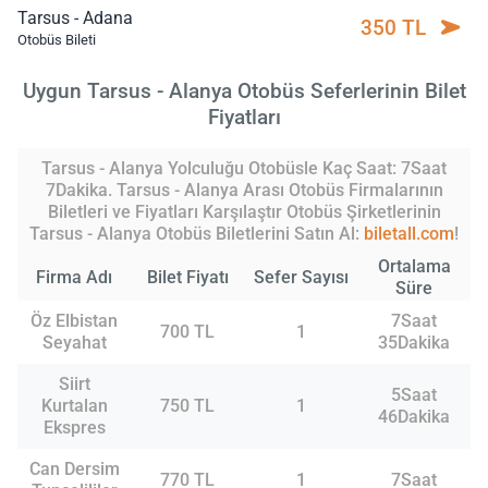
Tarsus - Adana
350 TL
Otobüs Bileti
Uygun Tarsus - Alanya Otobüs Seferlerinin Bilet
Fiyatları
Tarsus - Alanya Yolculuğu Otobüsle Kaç Saat: 7Saat
7Dakika. Tarsus - Alanya Arası Otobüs Firmalarının
Biletleri ve Fiyatları Karşılaştır Otobüs Şirketlerinin
Tarsus - Alanya Otobüs Biletlerini Satın Al:
biletall.com
!
Ortalama
Firma Adı
Bilet Fiyatı
Sefer Sayısı
Süre
Öz Elbistan
7Saat
700 TL
1
Seyahat
35Dakika
Siirt
5Saat
Kurtalan
750 TL
1
46Dakika
Ekspres
Can Dersim
770 TL
1
7Saat