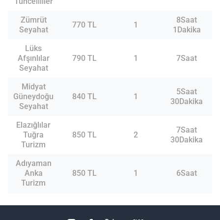
Tuncelililer
Zümrüt
8Saat
770 TL
1
Seyahat
1Dakika
Lüks
Afşınlılar
790 TL
1
7Saat
Seyahat
Midyat
5Saat
Güneydoğu
840 TL
1
30Dakika
Seyahat
Elazığlılar
7Saat
Tuğra
850 TL
2
30Dakika
Turizm
Adıyaman
Anka
850 TL
1
6Saat
Turizm