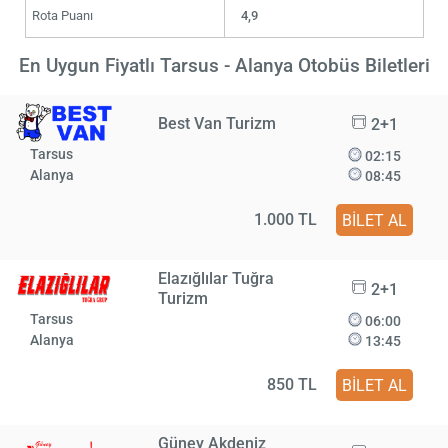
Rota Puanı
4,9
En Uygun Fiyatlı Tarsus - Alanya Otobüs Biletleri
Best Van Turizm
2+1
Tarsus
02:15
Alanya
08:45
1.000 TL
BİLET AL
Elazığlılar Tuğra
2+1
Turizm
Tarsus
06:00
Alanya
13:45
850 TL
BİLET AL
Güney Akdeniz