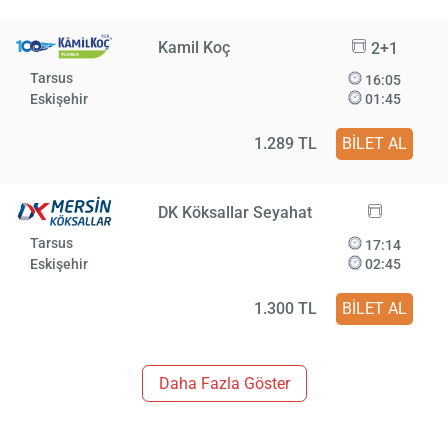
Kamil Koç
2+1
Tarsus
16:05
Eskişehir
01:45
1.289 TL
BİLET AL
DK Köksallar Seyahat
Tarsus
17:14
Eskişehir
02:45
1.300 TL
BİLET AL
Daha Fazla Göster