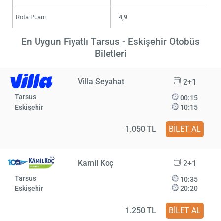
Rota Puanı
4,9
En Uygun Fiyatlı Tarsus - Eskişehir Otobüs
Biletleri
Villa Seyahat
2+1
Tarsus
00:15
Eskişehir
10:15
1.050 TL
BİLET AL
Kamil Koç
2+1
Tarsus
10:35
Eskişehir
20:20
1.250 TL
BİLET AL