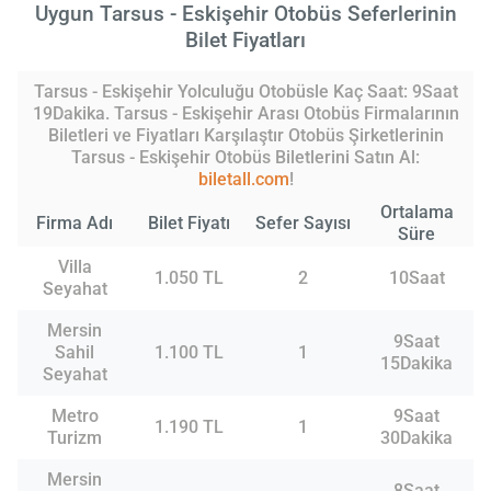
Uygun Tarsus - Eskişehir Otobüs Seferlerinin
Bilet Fiyatları
Tarsus - Eskişehir Yolculuğu Otobüsle Kaç Saat: 9Saat
19Dakika. Tarsus - Eskişehir Arası Otobüs Firmalarının
Biletleri ve Fiyatları Karşılaştır Otobüs Şirketlerinin
Tarsus - Eskişehir Otobüs Biletlerini Satın Al:
biletall.com
!
Ortalama
Firma Adı
Bilet Fiyatı
Sefer Sayısı
Süre
Villa
1.050 TL
2
10Saat
Seyahat
Mersin
9Saat
Sahil
1.100 TL
1
15Dakika
Seyahat
Metro
9Saat
1.190 TL
1
Turizm
30Dakika
Mersin
8Saat