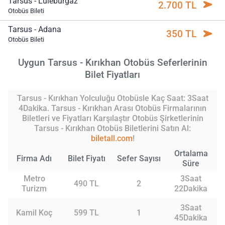
Tarsus - Lüleburgaz
2.700 TL
Otobüs Bileti
Tarsus - Adana
350 TL
Otobüs Bileti
Uygun Tarsus - Kırıkhan Otobüs Seferlerinin
Bilet Fiyatları
Tarsus - Kırıkhan Yolculuğu Otobüsle Kaç Saat: 3Saat
4Dakika. Tarsus - Kırıkhan Arası Otobüs Firmalarının
Biletleri ve Fiyatları Karşılaştır Otobüs Şirketlerinin
Tarsus - Kırıkhan Otobüs Biletlerini Satın Al:
biletall.com
!
Ortalama
Firma Adı
Bilet Fiyatı
Sefer Sayısı
Süre
Metro
3Saat
490 TL
2
Turizm
22Dakika
3Saat
Kamil Koç
599 TL
1
45Dakika