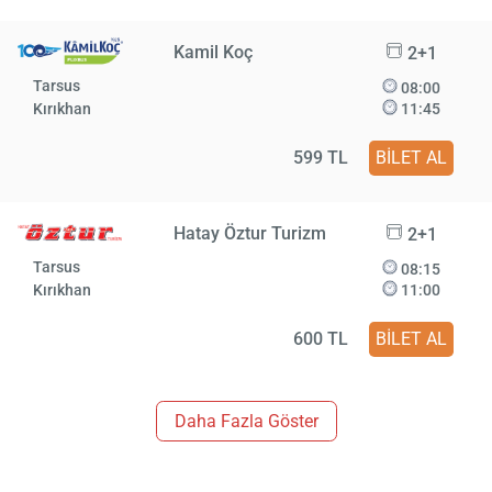
Kamil Koç
2+1
Tarsus
08:00
Kırıkhan
11:45
599 TL
BİLET AL
Hatay Öztur Turizm
2+1
Tarsus
08:15
Kırıkhan
11:00
600 TL
BİLET AL
Daha Fazla Göster