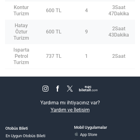
Kontur
3Saat
600 TL
4
Turizm
47Dakika
Hatay
2Saat
Öztur
600 TL
9
43Dakika
Turizm
Isparta
Petrol
737 TL
1
2Saat
Turizm
Yardıma mı ihtiyacınız var?
Yardım ve İletişim
Mobil Uygulamalar
Otobüs Bileti
App Store
En Uygun Otobüs Bileti