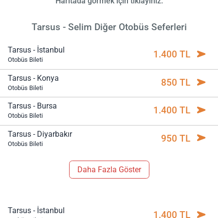
Haritada görmek için tıklayınız.
Tarsus - Selim Diğer Otobüs Seferleri
Tarsus - İstanbul
1.400 TL
Otobüs Bileti
Tarsus - Konya
850 TL
Otobüs Bileti
Tarsus - Bursa
1.400 TL
Otobüs Bileti
Tarsus - Diyarbakır
950 TL
Otobüs Bileti
Daha Fazla Göster
Tarsus - İstanbul
1.400 TL