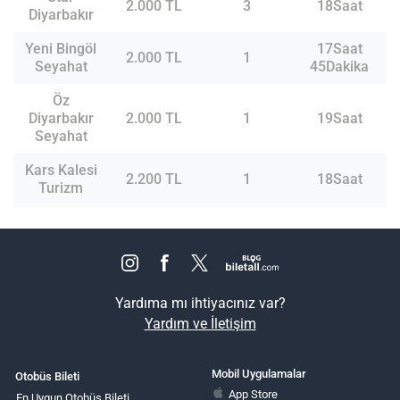
2.000 TL
3
18Saat
Diyarbakır
Yeni Bingöl
17Saat
2.000 TL
1
Seyahat
45Dakika
Öz
Diyarbakır
2.000 TL
1
19Saat
Seyahat
Kars Kalesi
2.200 TL
1
18Saat
Turizm
Yardıma mı ihtiyacınız var?
Yardım ve İletişim
Mobil Uygulamalar
Otobüs Bileti
App Store
En Uygun Otobüs Bileti