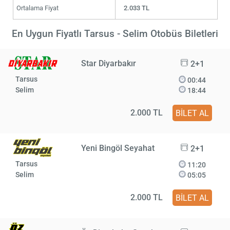
Ortalama Fiyat
2.033 TL
En Uygun Fiyatlı Tarsus - Selim Otobüs Biletleri
Star Diyarbakır
2+1
Tarsus
00:44
Selim
18:44
2.000 TL
BİLET AL
Yeni Bingöl Seyahat
2+1
Tarsus
11:20
Selim
05:05
2.000 TL
BİLET AL