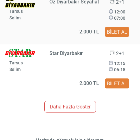
Öz Diyarbakır Seyahat
2+1
Tarsus
12:00
Selim
07:00
2.000 TL
BİLET AL
Star Diyarbakır
2+1
Tarsus
12:15
Selim
06:15
2.000 TL
BİLET AL
Daha Fazla Göster