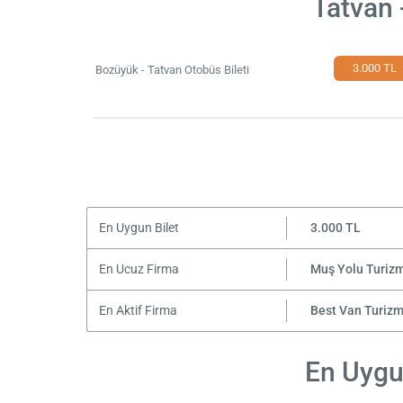
Tatvan 
3.000 TL
Bozüyük - Tatvan Otobüs Bileti
En Uygun Bilet
3.000 TL
En Ucuz Firma
Muş Yolu Turiz
En Aktif Firma
Best Van Turiz
En Uygun