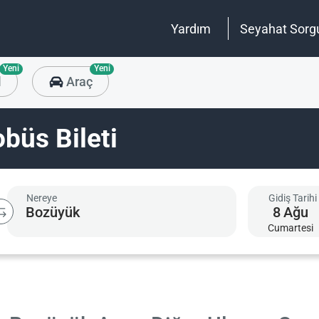
Yardım
Seyahat Sorg
Yeni
Yeni
l
Araç
büs Bileti
Nereye
Gidiş Tarihi
8
Ağu
Cumartesi