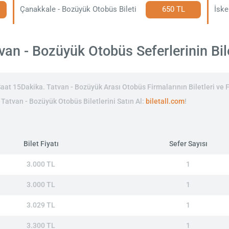
Çanakkale - Bozüyük Otobüs Bileti
650 TL
an - Bozüyük Otobüs Seferlerinin Bile
at 15Dakika. Tatvan - Bozüyük Arası Otobüs Firmalarının Biletleri ve F
n Tatvan - Bozüyük Otobüs Biletlerini Satın Al:
biletall.com
!
Bilet Fiyatı
Sefer Sayısı
3.000 TL
1
3.000 TL
1
3.029 TL
1
3.300 TL
1