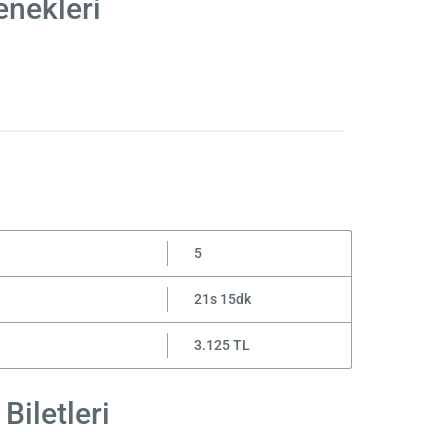
enekleri
5
21s 15dk
3.125 TL
Biletleri