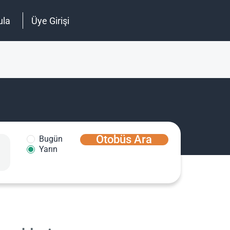
ula
Üye Girişi
Otobüs Ara
Bugün
Yarın