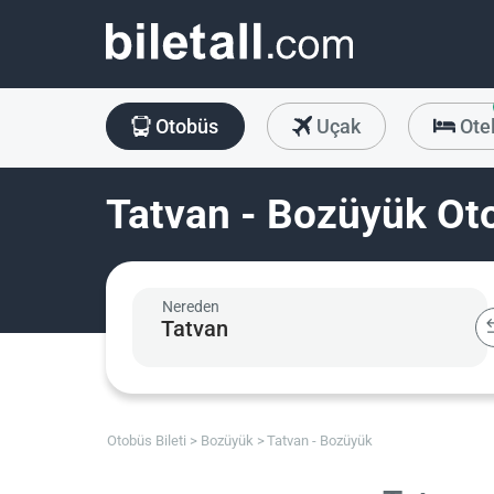
Otobüs
Uçak
Ote
Tatvan - Bozüyük Oto
Nereden
Otobüs Bileti
Bozüyük
Tatvan - Bozüyük