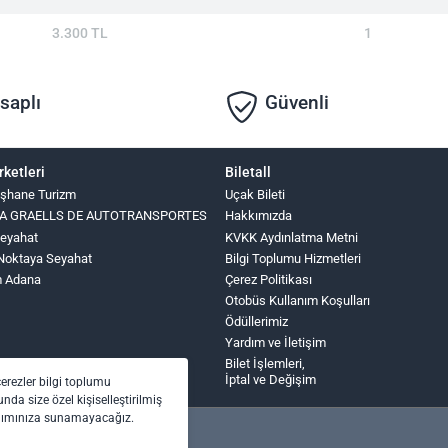
3.300 TL
1
saplı
Güvenli
rketleri
Biletall
şhane Turizm
Uçak Bileti
INA GRAELLS DE AUTOTRANSPORTES
Hakkımızda
Seyahat
KVKK Aydınlatma Metni
Noktaya Seyahat
Bilgi Toplumu Hizmetleri
m Adana
Çerez Politikası
Otobüs Kullanım Koşulları
Ödüllerimiz
Yardım ve İletişim
Bilet İşlemleri,
İptal ve Değişim
çerezler bilgi toplumu
nda size özel kişiselleştirilmiş
anımınıza sunamayacağız.