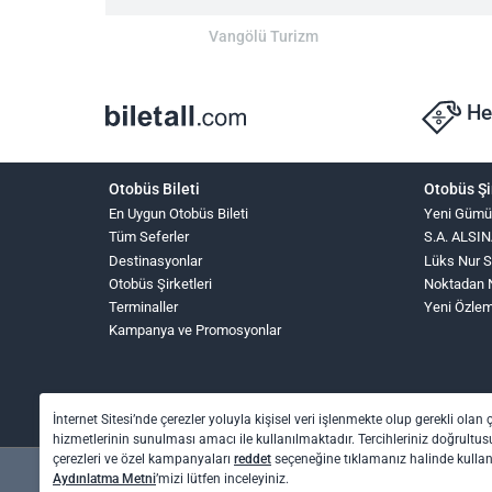
Vangölü Turizm
He
Otobüs Bileti
Otobüs Şi
En Uygun Otobüs Bileti
Yeni Gümü
Tüm Seferler
S.A. ALS
Destinasyonlar
Lüks Nur 
Otobüs Şirketleri
Noktadan 
Terminaller
Yeni Özle
Kampanya ve Promosyonlar
İnternet Sitesi’nde çerezler yoluyla kişisel veri işlenmekte olup gerekli olan 
hizmetlerinin sunulması amacı ile kullanılmaktadır. Tercihleriniz doğrultusu
çerezleri ve özel kampanyaları
reddet
seçeneğine tıklamanız halinde kull
Aydınlatma Metni
’mizi lütfen inceleyiniz.