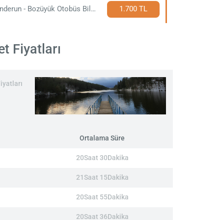
İskenderun - Bozüyük Otobüs Bileti
1.700 TL
t Fiyatları
iyatları
Ortalama Süre
20Saat 30Dakika
21Saat 15Dakika
20Saat 55Dakika
20Saat 36Dakika