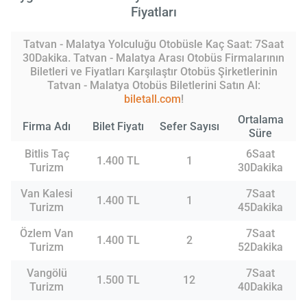
Fiyatları
Tatvan - Malatya Yolculuğu Otobüsle Kaç Saat: 7Saat
30Dakika. Tatvan - Malatya Arası Otobüs Firmalarının
Biletleri ve Fiyatları Karşılaştır Otobüs Şirketlerinin
Tatvan - Malatya Otobüs Biletlerini Satın Al:
biletall.com
!
Ortalama
Firma Adı
Bilet Fiyatı
Sefer Sayısı
Süre
Bitlis Taç
6Saat
1.400 TL
1
Turizm
30Dakika
Van Kalesi
7Saat
1.400 TL
1
Turizm
45Dakika
Özlem Van
7Saat
1.400 TL
2
Turizm
52Dakika
Vangölü
7Saat
1.500 TL
12
Turizm
40Dakika