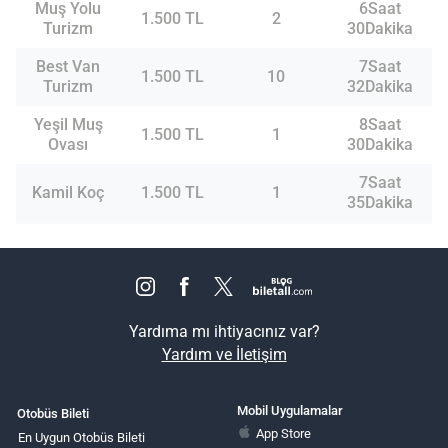
Muş Yolu
6Saat
1.500 TL
2
Turizm
30Dakika
Best Van
7Saat
1.500 TL
10
Turizm
32Dakika
Yeşil Muş
8Saat
1.500 TL
1
Ovası
30Dakika
7Saat
Kamil Koç
1.500 TL
1
35Dakika
Yardıma mı ihtiyacınız var?
Yardım ve İletişim
Mobil Uygulamalar
Otobüs Bileti
App Store
En Uygun Otobüs Bileti