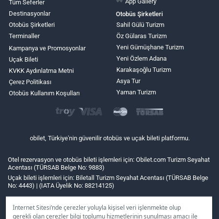
App Gallery
Tüm Seferler
Destinasyonlar
Otobüs Şirketleri
Otobüs Şirketleri
Sahil Gülü Turizm
Terminaller
Öz Gülaras Turizm
Yeni Gümüşhane Turizm
Kampanya ve Promosyonlar
Yeni Özlem Adana
Uçak Bileti
Karakaşoğlu Turizm
KVKK Aydınlatma Metni
Asya Tur
Çerez Politikası
Yaman Turizm
Otobüs Kullanım Koşulları
obilet, Türkiye'nin güvenilir otobüs ve uçak bileti platformu.
Otel rezervasyon ve otobüs bileti işlemleri için: Obilet.com Turizm Seyahat
Acentası (TÜRSAB Belge No: 9883)
Uçak bileti işlemleri için: Biletall Turizm Seyahat Acentası (TÜRSAB Belge
No: 4443) | (IATA Üyelik No: 88214125)
İnternet Sitesi’nde çerezler yoluyla kişisel veri işlenmekte olup
gerekli olan çerezler bilgi toplumu hizmetlerinin sunulması amacı ile