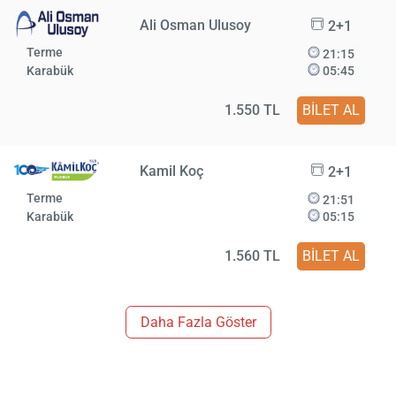
Ali Osman Ulusoy
2+1
Terme
21:15
Karabük
05:45
1.550 TL
BİLET AL
Kamil Koç
2+1
Terme
21:51
Karabük
05:15
1.560 TL
BİLET AL
Daha Fazla Göster