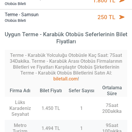
1.800 TL
Otobüs Bileti
Terme - Samsun
250 TL
Otobüs Bileti
Uygun Terme - Karabük Otobüs Seferlerinin Bilet
Fiyatları
Terme - Karabük Yolculuğu Otobüsle Kaç Saat: 7Saat
34Dakika. Terme - Karabük Arası Otobüs Firmalarının
Biletleri ve Fiyatları Karşılaştır Otobüs Şirketlerinin
Terme - Karabük Otobüs Biletlerini Satın Al:
biletall.com
!
Ortalama
Firma Adı
Bilet Fiyatı
Sefer Sayısı
Süre
Lüks
7Saat
Karadeniz
1.450 TL
1
20Dakika
Seyahat
Metro
9Saat
1.494 TL
1
Turizm
10Dakika