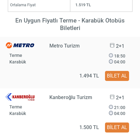
Ortalama Fiyat
1.519 TL
En Uygun Fiyatlı Terme - Karabük Otobüs
Biletleri
Metro Turizm
2+1
Terme
18:50
Karabük
04:00
1.494 TL
BİLET AL
Kanberoğlu Turizm
2+1
Terme
21:00
Karabük
04:00
1.500 TL
BİLET AL