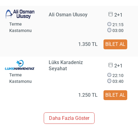
Ali Osman Ulusoy
2+1
Terme
21:15
Kastamonu
03:00
1.350 TL
BİLET AL
Lüks Karadeniz
2+1
Seyahat
Terme
22:10
Kastamonu
03:40
1.250 TL
BİLET AL
Daha Fazla Göster