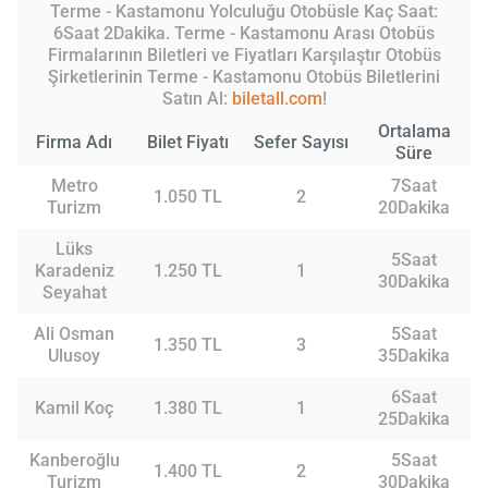
Terme - Kastamonu Yolculuğu Otobüsle Kaç Saat:
6Saat 2Dakika. Terme - Kastamonu Arası Otobüs
Firmalarının Biletleri ve Fiyatları Karşılaştır Otobüs
Şirketlerinin Terme - Kastamonu Otobüs Biletlerini
Satın Al:
biletall.com
!
Ortalama
Firma Adı
Bilet Fiyatı
Sefer Sayısı
Süre
Metro
7Saat
1.050 TL
2
Turizm
20Dakika
Lüks
5Saat
Karadeniz
1.250 TL
1
30Dakika
Seyahat
Ali Osman
5Saat
1.350 TL
3
Ulusoy
35Dakika
6Saat
Kamil Koç
1.380 TL
1
25Dakika
Kanberoğlu
5Saat
1.400 TL
2
Turizm
30Dakika