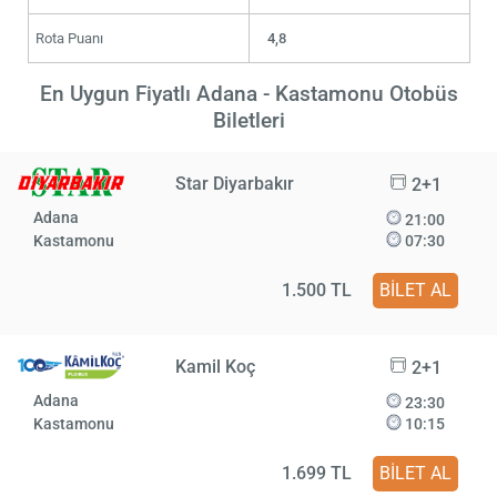
Rota Puanı
4,8
En Uygun Fiyatlı Adana - Kastamonu Otobüs
Biletleri
Star Diyarbakır
2+1
Adana
21:00
Kastamonu
07:30
1.500 TL
BİLET AL
Kamil Koç
2+1
Adana
23:30
Kastamonu
10:15
1.699 TL
BİLET AL