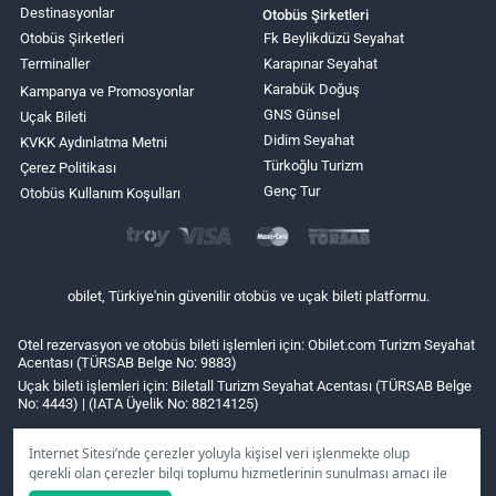
Destinasyonlar
Otobüs Şirketleri
Otobüs Şirketleri
Fk Beylikdüzü Seyahat
Terminaller
Karapınar Seyahat
Karabük Doğuş
Kampanya ve Promosyonlar
GNS Günsel
Uçak Bileti
Didim Seyahat
KVKK Aydınlatma Metni
Türkoğlu Turizm
Çerez Politikası
Genç Tur
Otobüs Kullanım Koşulları
obilet, Türkiye'nin güvenilir otobüs ve uçak bileti platformu.
Otel rezervasyon ve otobüs bileti işlemleri için: Obilet.com Turizm Seyahat
Acentası (TÜRSAB Belge No: 9883)
Uçak bileti işlemleri için: Biletall Turizm Seyahat Acentası (TÜRSAB Belge
No: 4443) | (IATA Üyelik No: 88214125)
İnternet Sitesi’nde çerezler yoluyla kişisel veri işlenmekte olup
gerekli olan çerezler bilgi toplumu hizmetlerinin sunulması amacı ile
kullanılmaktadır. Tercihleriniz doğrultusunda size özel