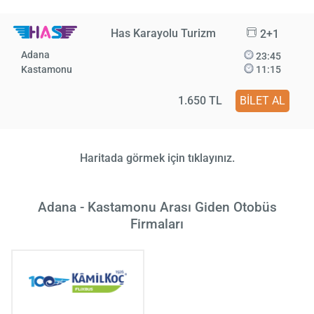
Has Karayolu Turizm
2+1
Adana
23:45
Kastamonu
11:15
1.650 TL
BİLET AL
Haritada görmek için tıklayınız.
Adana - Kastamonu Arası Giden Otobüs
Firmaları