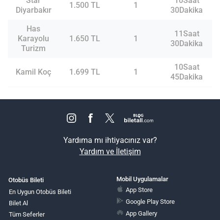
Star
10Saat
1.500 TL
1
Diyarbakır
30Dakika
Has
11Saat
Karayolu
1.650 TL
1
30Dakika
Turizm
10Saat
Kamil Koç
1.699 TL
1
45Dakika
Yardıma mı ihtiyacınız var?
Yardım ve İletişim
Mobil Uygulamalar
Otobüs Bileti
App Store
En Uygun Otobüs Bileti
Google Play Store
Bilet Al
App Gallery
Tüm Seferler