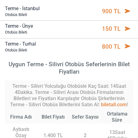
Terme - İstanbul
900 TL
Otobüs Bileti
Terme - Ünye
150 TL
Otobüs Bileti
Terme - Turhal
800 TL
Otobüs Bileti
Uygun Terme - Silivri Otobüs Seferlerinin Bilet
Fiyatları
Terme - Silivri Yolculuğu Otobüsle Kaç Saat: 14Saat
4Dakika. Terme - Silivri Arası Otobüs Firmalarının
Biletleri ve Fiyatları Karşılaştır Otobüs Şirketlerinin
Terme - Silivri Otobüs Biletlerini Satın Al:
biletall.com
!
Ortalama
Firma Adı
Bilet Fiyatı
Sefer Sayısı
Süre
Aybastı
13Saat
Özay
1.400 TL
2