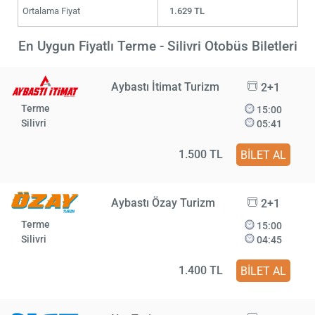
Ortalama Fiyat
1.629 TL
En Uygun Fiyatlı Terme - Silivri Otobüs Biletleri
Aybastı İtimat Turizm
2+1
Terme
15:00
Silivri
05:41
1.500 TL
BİLET AL
Aybastı Özay Turizm
2+1
Terme
15:00
Silivri
04:45
1.400 TL
BİLET AL