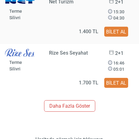
Net Turizm
2+1
Terme
15:30
Silivri
04:30
1.400 TL
BİLET AL
Rize Ses Seyahat
2+1
Terme
16:46
Silivri
05:01
1.700 TL
BİLET AL
Daha Fazla Göster