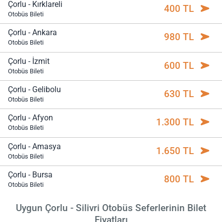
Çorlu - Kırklareli
400 TL
Otobüs Bileti
Çorlu - Ankara
980 TL
Otobüs Bileti
Çorlu - İzmit
600 TL
Otobüs Bileti
Çorlu - Gelibolu
630 TL
Otobüs Bileti
Çorlu - Afyon
1.300 TL
Otobüs Bileti
Çorlu - Amasya
1.650 TL
Otobüs Bileti
Çorlu - Bursa
800 TL
Otobüs Bileti
Uygun Çorlu - Silivri Otobüs Seferlerinin Bilet
Fiyatları