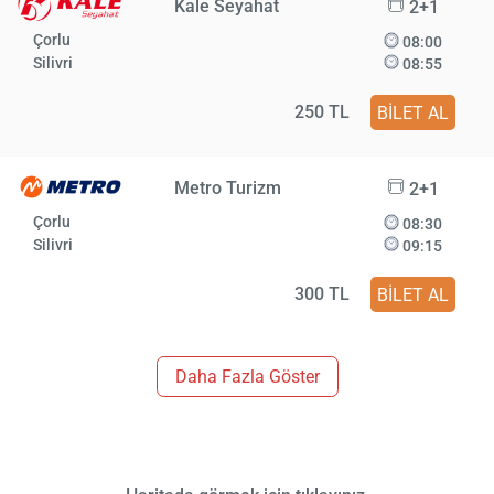
Kale Seyahat
2+1
Çorlu
08:00
Silivri
08:55
250 TL
BİLET AL
Metro Turizm
2+1
Çorlu
08:30
Silivri
09:15
300 TL
BİLET AL
Daha Fazla Göster