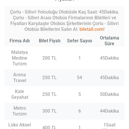
Çorlu - Silivri Yolculuğu Otobüsle Kaç Saat: 45Dakika.
Çorlu - Silivri Arası Otobüs Firmalarının Biletleri ve
Fiyatları Karşılaştır Otobüs Şirketlerinin Çorlu - Silivri
Otobüs Biletlerini Satın Al:
biletall.com
!
Ortalama
Firma Adı
Bilet Fiyatı
Sefer Sayısı
Süre
Malatya
Medine
200 TL
1
45Dakika
Turizm
Arena
250 TL
54
45Dakika
Travel
Kale
250 TL
5
50Dakika
Seyahat
Metro
300 TL
6
44Dakika
Turizm
Lüks Aksel
1Saat
400 TL
1