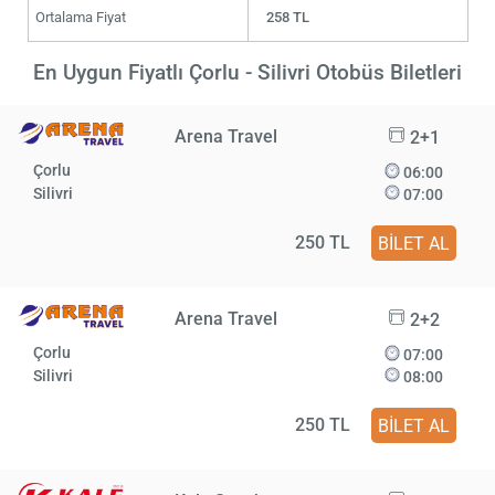
Ortalama Fiyat
258 TL
En Uygun Fiyatlı Çorlu - Silivri Otobüs Biletleri
Arena Travel
2+1
Çorlu
06:00
Silivri
07:00
250 TL
BİLET AL
Arena Travel
2+2
Çorlu
07:00
Silivri
08:00
250 TL
BİLET AL