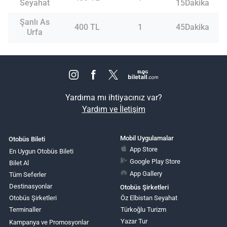
Seyahat
15Dakika
Şanlı As
400 TL
1
45Dakika
Urfa
Yardıma mı ihtiyacınız var?
Yardım ve İletişim
Mobil Uygulamalar
Otobüs Bileti
App Store
En Uygun Otobüs Bileti
Google Play Store
Bilet Al
App Gallery
Tüm Seferler
Destinasyonlar
Otobüs Şirketleri
Otobüs Şirketleri
Öz Elbistan Seyahat
Terminaller
Türkoğlu Turizm
Yazar Tur
Kampanya ve Promosyonlar