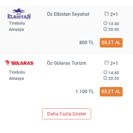
Öz Elbistan Seyahat
2+1
Tirebolu
13:30
Amasya
20:30
800 TL
BİLET AL
Öz Gülaras Turizm
2+1
Tirebolu
14:40
Amasya
20:55
1.100 TL
BİLET AL
Daha Fazla Göster