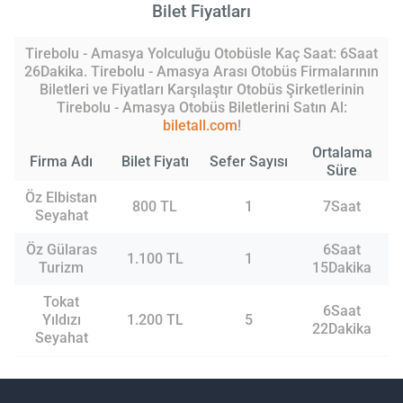
Bilet Fiyatları
Tirebolu - Amasya Yolculuğu Otobüsle Kaç Saat: 6Saat
26Dakika. Tirebolu - Amasya Arası Otobüs Firmalarının
Biletleri ve Fiyatları Karşılaştır Otobüs Şirketlerinin
Tirebolu - Amasya Otobüs Biletlerini Satın Al:
biletall.com
!
Ortalama
Firma Adı
Bilet Fiyatı
Sefer Sayısı
Süre
Öz Elbistan
800 TL
1
7Saat
Seyahat
Öz Gülaras
6Saat
1.100 TL
1
Turizm
15Dakika
Tokat
6Saat
Yıldızı
1.200 TL
5
22Dakika
Seyahat