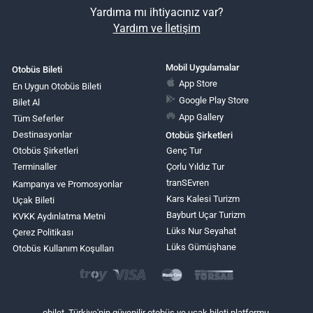
Yardıma mı ihtiyacınız var?
Yardım ve İletişim
Mobil Uygulamalar
Otobüs Bileti
App Store
En Uygun Otobüs Bileti
Google Play Store
Bilet Al
App Gallery
Tüm Seferler
Destinasyonlar
Otobüs Şirketleri
Otobüs Şirketleri
Genç Tur
Terminaller
Çorlu Yıldız Tur
tranSEvren
Kampanya ve Promosyonlar
Kars Kalesi Turizm
Uçak Bileti
Bayburt Uçar Turizm
KVKK Aydınlatma Metni
Lüks Nur Seyahat
Çerez Politikası
Lüks Gümüşhane
Otobüs Kullanım Koşulları
obilet, Türkiye'nin güvenilir otobüs ve uçak bileti platformu.