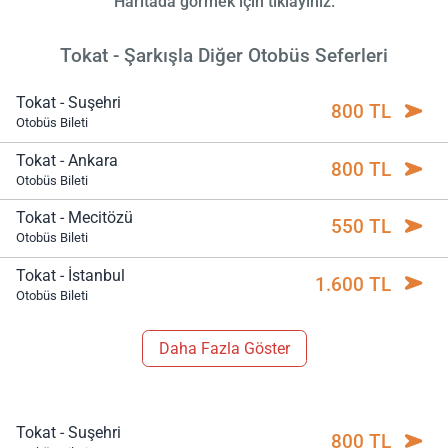
Haritada görmek için tıklayınız.
Tokat - Şarkışla Diğer Otobüs Seferleri
Tokat - Suşehri
800 TL
Otobüs Bileti
Tokat - Ankara
800 TL
Otobüs Bileti
Tokat - Mecitözü
550 TL
Otobüs Bileti
Tokat - İstanbul
1.600 TL
Otobüs Bileti
Daha Fazla Göster
Tokat - Suşehri
800 TL