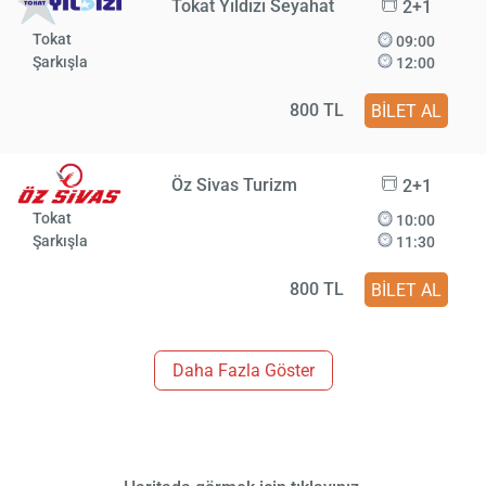
Tokat Yıldızı Seyahat
2+1
Tokat
09:00
Şarkışla
12:00
800 TL
BİLET AL
Öz Sivas Turizm
2+1
Tokat
10:00
Şarkışla
11:30
800 TL
BİLET AL
Daha Fazla Göster