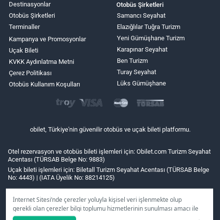
Destinasyonlar
Otobüs Şirketleri
Otobüs Şirketleri
Samancı Seyahat
Terminaller
Elazığlılar Tuğra Turizm
Yeni Gümüşhane Turizm
Kampanya ve Promosyonlar
Karapınar Seyahat
Uçak Bileti
Ben Turizm
KVKK Aydınlatma Metni
Turay Seyahat
Çerez Politikası
Lüks Gümüşhane
Otobüs Kullanım Koşulları
obilet, Türkiye'nin güvenilir otobüs ve uçak bileti platformu.
Otel rezervasyon ve otobüs bileti işlemleri için: Obilet.com Turizm Seyahat
Acentası (TÜRSAB Belge No: 9883)
Uçak bileti işlemleri için: Biletall Turizm Seyahat Acentası (TÜRSAB Belge
No: 4443) | (IATA Üyelik No: 88214125)
İnternet Sitesi’nde çerezler yoluyla kişisel veri işlenmekte olup
gerekli olan çerezler bilgi toplumu hizmetlerinin sunulması amacı ile
kullanılmaktadır. Tercihleriniz doğrultusunda size özel