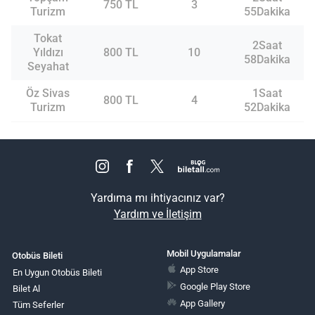
750 TL
3
Turizm
55Dakika
Tokat
2Saat
Yıldızı
800 TL
10
58Dakika
Seyahat
Öz Sivas
1Saat
800 TL
4
Turizm
52Dakika
Yardıma mı ihtiyacınız var?
Yardım ve İletişim
Mobil Uygulamalar
Otobüs Bileti
App Store
En Uygun Otobüs Bileti
Google Play Store
Bilet Al
App Gallery
Tüm Seferler