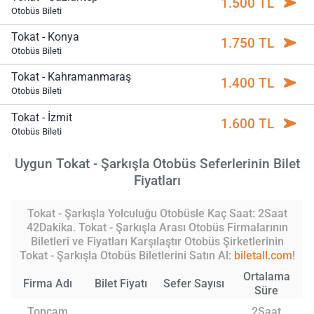
1.500 TL
Otobüs Bileti
Tokat - Konya
1.750 TL
Otobüs Bileti
Tokat - Kahramanmaraş
1.400 TL
Otobüs Bileti
Tokat - İzmit
1.600 TL
Otobüs Bileti
Uygun Tokat - Şarkışla Otobüs Seferlerinin Bilet
Fiyatları
Tokat - Şarkışla Yolculuğu Otobüsle Kaç Saat: 2Saat
42Dakika. Tokat - Şarkışla Arası Otobüs Firmalarının
Biletleri ve Fiyatları Karşılaştır Otobüs Şirketlerinin
Tokat - Şarkışla Otobüs Biletlerini Satın Al:
biletall.com
!
Ortalama
Firma Adı
Bilet Fiyatı
Sefer Sayısı
Süre
Topçam
2Saat