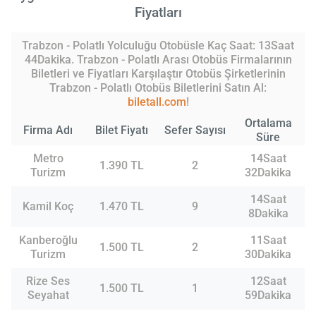
Fiyatları
Trabzon - Polatlı Yolculuğu Otobüsle Kaç Saat: 13Saat
44Dakika. Trabzon - Polatlı Arası Otobüs Firmalarının
Biletleri ve Fiyatları Karşılaştır Otobüs Şirketlerinin
Trabzon - Polatlı Otobüs Biletlerini Satın Al:
biletall.com
!
Ortalama
Firma Adı
Bilet Fiyatı
Sefer Sayısı
Süre
Metro
14Saat
1.390 TL
2
Turizm
32Dakika
14Saat
Kamil Koç
1.470 TL
9
8Dakika
Kanberoğlu
11Saat
1.500 TL
2
Turizm
30Dakika
Rize Ses
12Saat
1.500 TL
1
Seyahat
59Dakika