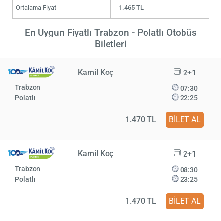
Ortalama Fiyat
1.465 TL
En Uygun Fiyatlı Trabzon - Polatlı Otobüs
Biletleri
Kamil Koç
2+1
Trabzon
07:30
Polatlı
22:25
1.470 TL
BİLET AL
Kamil Koç
2+1
Trabzon
08:30
Polatlı
23:25
1.470 TL
BİLET AL