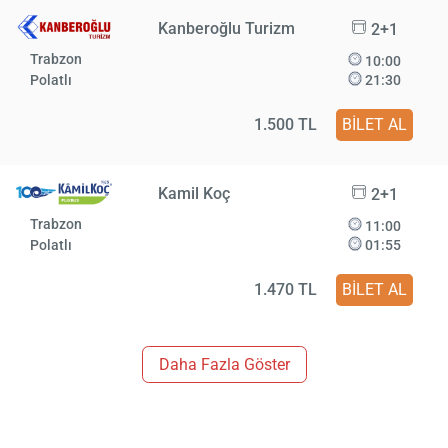
Kanberoğlu Turizm
2+1
Trabzon
10:00
Polatlı
21:30
1.500 TL
BİLET AL
Kamil Koç
2+1
Trabzon
11:00
Polatlı
01:55
1.470 TL
BİLET AL
Daha Fazla Göster