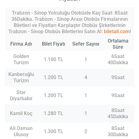
Trabzon - Sinop Yolculuğu Otobüsle Kaç Saat: 8Saat
36Dakika. Trabzon - Sinop Arası Otobüs Firmalarının
Biletleri ve Fiyatları Karşılaştır Otobüs Şirketlerinin
Trabzon - Sinop Otobüs Biletlerini Satın Al:
biletall.com
!
Ortalama
Firma Adı
Bilet Fiyatı
Sefer Sayısı
Süre
Golden
6Saat
1.100 TL
1
Turizm
40Dakika
Kanberoğlu
1.200 TL
4
9Saat
Turizm
Star
1.200 TL
1
9Saat
Diyarbakır
8Saat
Kamil Koç
1.280 TL
1
45Dakika
Ali Osman
8Saat
1.300 TL
2
Ulusoy
30Dakika