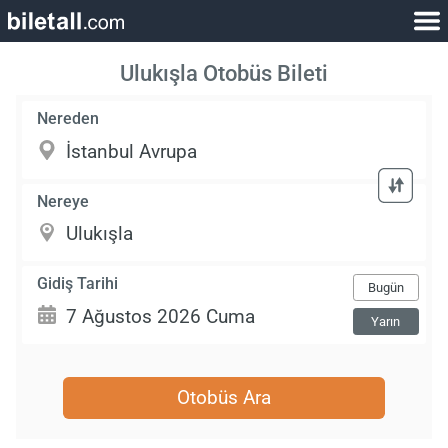
Ulukışla Otobüs Bileti
Nereden
Nereye
Gidiş Tarihi
Bugün
Yarın
Otobüs Ara