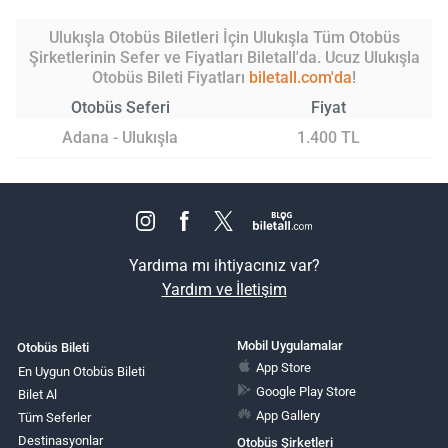
Ulukışla Otobüs Biletleri İçin Ulukışla Tüm Otobüs
Şirketlerinin Sefer ve Fiyatları Biletall'da. Ucuz Ulukışla
Otobüs Bileti Fiyatları
biletall.com'da
!
Otobüs Seferi
Fiyat
Adana - Ulukışla
1.400 TL
Yardıma mı ihtiyacınız var?
Yardım ve İletişim
Mobil Uygulamalar
Otobüs Bileti
App Store
En Uygun Otobüs Bileti
Google Play Store
Bilet Al
App Gallery
Tüm Seferler
Destinasyonlar
Otobüs Şirketleri