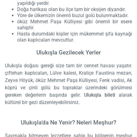
yapıldığı yerdir.
Doğa harikası olan bu ilçe tam bir oksijen diyarıdır.
Yöre de ülkemizin önemli buzul golü bulunmaktadır.
öküz Mehmet Paşa Külliyesi gibi önemli bir esere
sahiptir.
Hasta durumdaki kişiler için mükemmel şifa kaynağı
olan kaplıcaları mevcuttur.
Ulukışla Gezilecek Yerler
Ulukışla doğası gereği size tam bir cennet havası yaşatır.
çiftehan kaplıcaları, Lülve kalesi, Kraliçe Faustina mezarı,
Zeyve Höyük, öküz Mehmet Paşa Külliyesi, Fenk vadisi, Ak
köprü ve çinli gölü bu topraklar üzerindeki görülmesi
gereken değerlerin başında gelir.
Ulukışla bileti
alarak
kültürel bir gezi düzenleyebilirsiniz.
Ulukışla'da Ne Yenir? Neleri Meşhur?
Saymakla bitmeyen lezzetlere sahip bu bölgenin meşhur