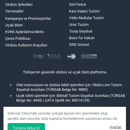
Otobüs Şirketleri
Siirt Petrol
Terminaller
Kars Kalesi Turizm
Yıldız Mutlular Turizm
Kampanya ve Promosyonlar
Uras Turizm
Uçak Bileti
Turay Seyahat
KVKK Aydınlatma Metni
Boss for Hakan
Çerez Politikası
GNS Günsel
Otobüs Kullanım Koşulları
Türkiye'nin güvenilir otobüs ve uçak bileti platformu.
Otel rezervasyon ve otobüs bileti işlemleri için: Obilet.com Turizm
Seyahat Acentası (TÜRSAB Belge No: 9883)
Uçak bileti işlemleri için: Biletall Turizm Seyahat Acentası (TÜRSAB
Belge No: 4443) | (IATA Üyelik No: 88214125)
İnternet Sitesi’nde çerezler yoluyla kişisel veri işlenmekte olup
gerekli olan çerezler bilgi toplumu hizmetlerinin sunulması amacı ile
kullanılmaktadır. Tercihleriniz doğrultusunda size özel
Ayarlar
Tümünü Kabul Et
kişiselleştirilmiş çerezleri ve özel kampanyaları
reddet
seçeneğine