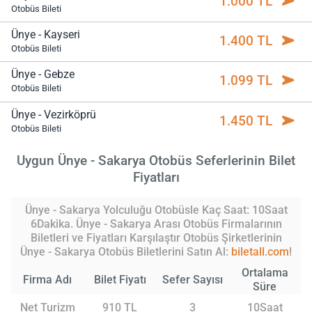
1.000 TL
Otobüs Bileti
Ünye - Kayseri
1.400 TL
Otobüs Bileti
Ünye - Gebze
1.099 TL
Otobüs Bileti
Ünye - Vezirköprü
1.450 TL
Otobüs Bileti
Uygun Ünye - Sakarya Otobüs Seferlerinin Bilet
Fiyatları
Ünye - Sakarya Yolculuğu Otobüsle Kaç Saat: 10Saat
6Dakika. Ünye - Sakarya Arası Otobüs Firmalarının
Biletleri ve Fiyatları Karşılaştır Otobüs Şirketlerinin
Ünye - Sakarya Otobüs Biletlerini Satın Al:
biletall.com
!
Ortalama
Firma Adı
Bilet Fiyatı
Sefer Sayısı
Süre
Net Turizm
910 TL
3
10Saat