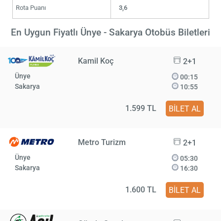
Rota Puanı
3,6
En Uygun Fiyatlı Ünye - Sakarya Otobüs Biletleri
Kamil Koç
2+1
Ünye
00:15
Sakarya
10:55
1.599 TL
BİLET AL
Metro Turizm
2+1
Ünye
05:30
Sakarya
16:30
1.600 TL
BİLET AL