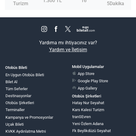
1.300 TL
16
Turizm
5Dakika
Yardıma mı ihtiyacınız var?
Yardım ve İletişim
Mobil Uygulamalar
Otobüs Bileti
App Store
En Uygun Otobüs Bileti
Google Play Store
Bilet Al
App Gallery
Tüm Seferler
Destinasyonlar
Otobüs Şirketleri
Otobüs Şirketleri
Hatay Nur Seyahat
Terminaller
Kars Kalesi Turizm
tranSEvren
Kampanya ve Promosyonlar
Yeni Özlem Adana
Uçak Bileti
Fk Beylikdüzü Seyahat
KVKK Aydınlatma Metni