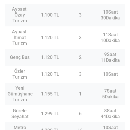
Aybastı
10Saat
Özay
1.100 TL
3
30Dakika
Turizm
Aybastı
11Saat
İtimat
1.120 TL
3
10Dakika
Turizm
9Saat
Genç Bus
1.120 TL
2
11Dakika
Özler
1.120 TL
3
10Saat
Turizm
Yeni
7Saat
Gümüşhane
1.155 TL
1
5Dakika
Turizm
Görele
8Saat
1.299 TL
6
Seyahat
44Dakika
Metro
10Saat