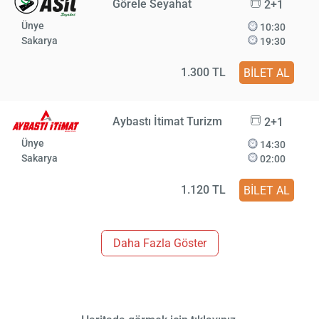
Görele Seyahat
2+1
Ünye
10:30
Sakarya
19:30
1.300 TL
BİLET AL
Aybastı İtimat Turizm
2+1
Ünye
14:30
Sakarya
02:00
1.120 TL
BİLET AL
Daha Fazla Göster