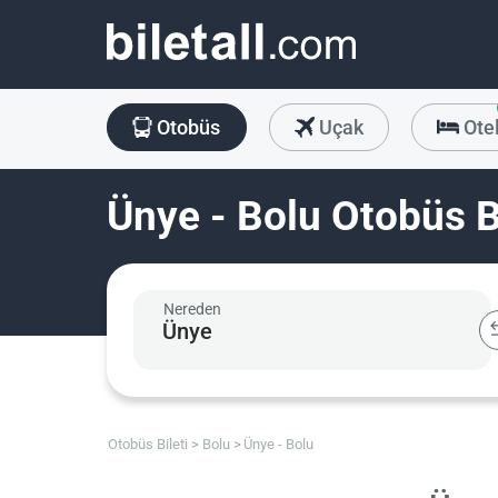
Otobüs
Uçak
Ote
Ünye - Bolu Otobüs Bi
Nereden
Otobüs Bileti
Bolu
Ünye - Bolu