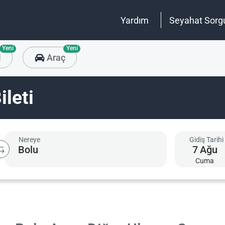
Yardım
Seyahat Sorg
Yeni
Yeni
l
Araç
leti
Nereye
Gidiş Tarihi
7
Ağu
Cuma