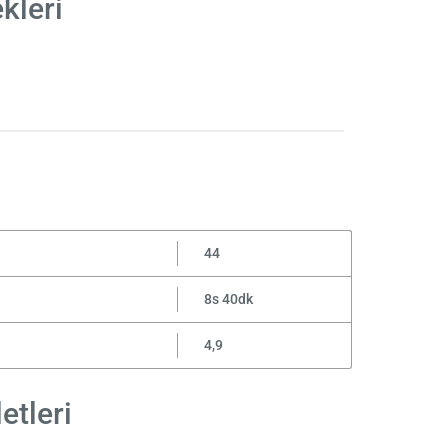
kleri
44
8s 40dk
4,9
etleri