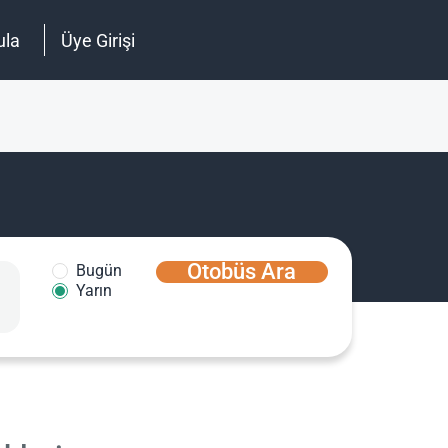
ula
Üye Girişi
Otobüs Ara
Bugün
Yarın