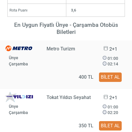
Rota Puanı
3,6
En Uygun Fiyatlı Ünye - Çarşamba Otobüs
Biletleri
Metro Turizm
2+1
Ünye
01:00
Çarşamba
02:14
400 TL
BİLET AL
Tokat Yıldızı Seyahat
2+1
Ünye
01:00
Çarşamba
02:20
350 TL
BİLET AL