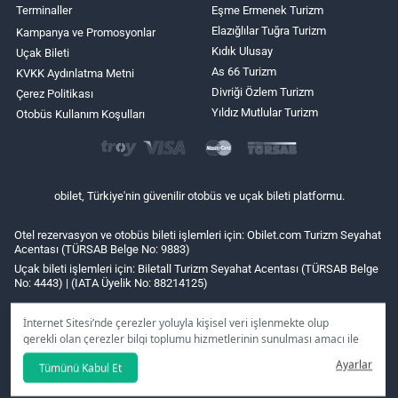
Terminaller
Eşme Ermenek Turizm
Elazığlılar Tuğra Turizm
Kampanya ve Promosyonlar
Kıdık Ulusay
Uçak Bileti
As 66 Turizm
KVKK Aydınlatma Metni
Divriği Özlem Turizm
Çerez Politikası
Yıldız Mutlular Turizm
Otobüs Kullanım Koşulları
obilet, Türkiye'nin güvenilir otobüs ve uçak bileti platformu.
Otel rezervasyon ve otobüs bileti işlemleri için: Obilet.com Turizm Seyahat
Acentası (TÜRSAB Belge No: 9883)
Uçak bileti işlemleri için: Biletall Turizm Seyahat Acentası (TÜRSAB Belge
No: 4443) | (IATA Üyelik No: 88214125)
İnternet Sitesi’nde çerezler yoluyla kişisel veri işlenmekte olup
gerekli olan çerezler bilgi toplumu hizmetlerinin sunulması amacı ile
kullanılmaktadır. Tercihleriniz doğrultusunda size özel
Ayarlar
Tümünü Kabul Et
kişiselleştirilmiş çerezleri ve özel kampanyaları
reddet
seçeneğine
tıklamanız halinde kullanımınıza sunamayacağız.