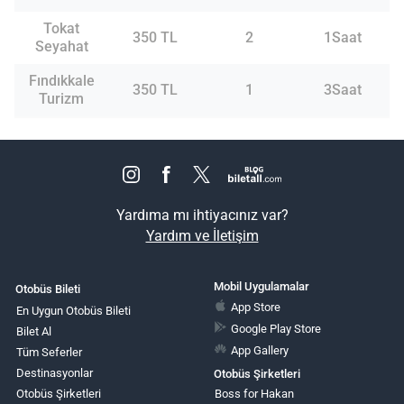
Tokat
350 TL
2
1Saat
Seyahat
Fındıkkale
350 TL
1
3Saat
Turizm
Yardıma mı ihtiyacınız var?
Yardım ve İletişim
Mobil Uygulamalar
Otobüs Bileti
App Store
En Uygun Otobüs Bileti
Google Play Store
Bilet Al
App Gallery
Tüm Seferler
Destinasyonlar
Otobüs Şirketleri
Otobüs Şirketleri
Boss for Hakan