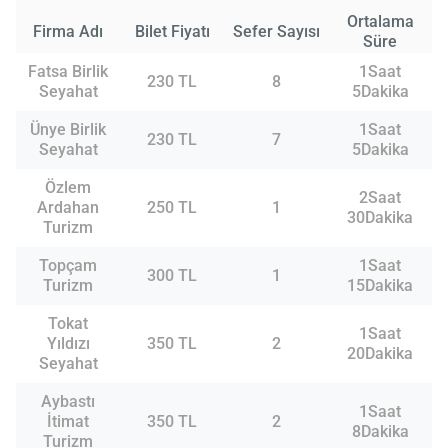
Ortalama
Firma Adı
Bilet Fiyatı
Sefer Sayısı
Süre
Fatsa Birlik
1Saat
230 TL
8
Seyahat
5Dakika
Ünye Birlik
1Saat
230 TL
7
Seyahat
5Dakika
Özlem
2Saat
Ardahan
250 TL
1
30Dakika
Turizm
Topçam
1Saat
300 TL
1
Turizm
15Dakika
Tokat
1Saat
Yıldızı
350 TL
2
20Dakika
Seyahat
Aybastı
1Saat
İtimat
350 TL
2
8Dakika
Turizm