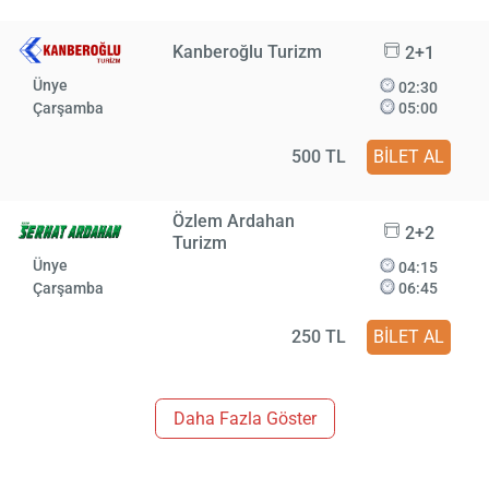
Kanberoğlu Turizm
2+1
Ünye
02:30
Çarşamba
05:00
500 TL
BİLET AL
Özlem Ardahan
2+2
Turizm
Ünye
04:15
Çarşamba
06:45
250 TL
BİLET AL
Daha Fazla Göster