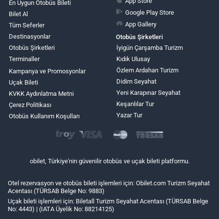
App Store
En Uygun Otobüs Bileti
Google Play Store
Bilet Al
App Gallery
Tüm Seferler
Destinasyonlar
Otobüs Şirketleri
Otobüs Şirketleri
İyigün Çarşamba Turizm
Terminaller
Kıdık Ulusay
Özlem Ardahan Turizm
Kampanya ve Promosyonlar
Didim Seyahat
Uçak Bileti
Yeni Karapınar Seyahat
KVKK Aydınlatma Metni
Keşanlılar Tur
Çerez Politikası
Yazar Tur
Otobüs Kullanım Koşulları
obilet, Türkiye'nin güvenilir otobüs ve uçak bileti platformu.
Otel rezervasyon ve otobüs bileti işlemleri için: Obilet.com Turizm Seyahat
Acentası (TÜRSAB Belge No: 9883)
Uçak bileti işlemleri için: Biletall Turizm Seyahat Acentası (TÜRSAB Belge
No: 4443) | (IATA Üyelik No: 88214125)