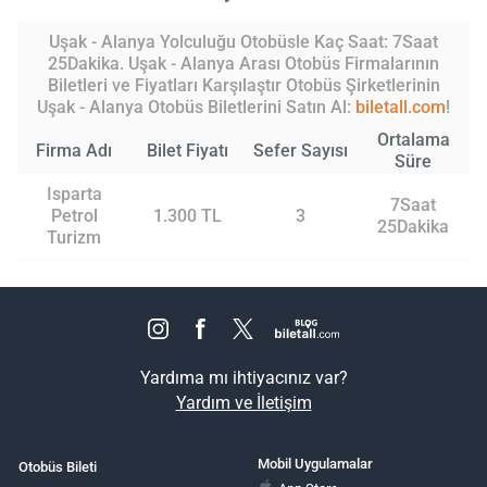
Uşak - Alanya Yolculuğu Otobüsle Kaç Saat: 7Saat
25Dakika. Uşak - Alanya Arası Otobüs Firmalarının
Biletleri ve Fiyatları Karşılaştır Otobüs Şirketlerinin
Uşak - Alanya Otobüs Biletlerini Satın Al:
biletall.com
!
Ortalama
Firma Adı
Bilet Fiyatı
Sefer Sayısı
Süre
Isparta
7Saat
Petrol
1.300 TL
3
25Dakika
Turizm
Yardıma mı ihtiyacınız var?
Yardım ve İletişim
Mobil Uygulamalar
Otobüs Bileti