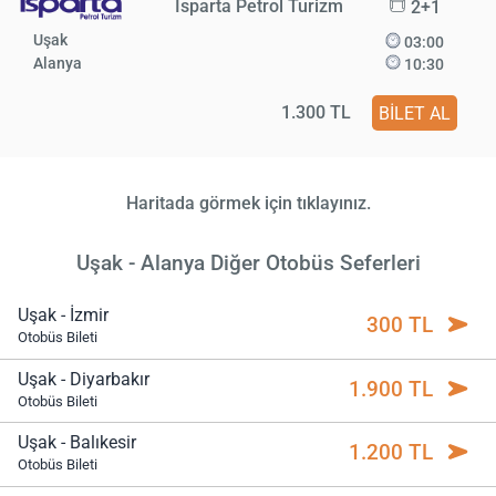
Isparta Petrol Turizm
2+1
Uşak
03:00
Alanya
10:30
1.300 TL
BİLET AL
Haritada görmek için tıklayınız.
Uşak - Alanya Diğer Otobüs Seferleri
Uşak - İzmir
300 TL
Otobüs Bileti
Uşak - Diyarbakır
1.900 TL
Otobüs Bileti
Uşak - Balıkesir
1.200 TL
Otobüs Bileti