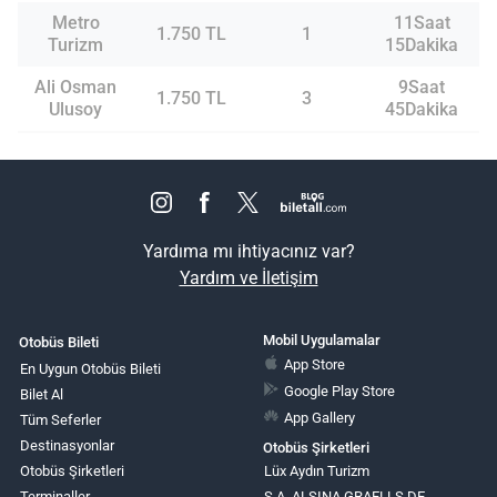
Metro
11Saat
1.750 TL
1
Turizm
15Dakika
Ali Osman
9Saat
1.750 TL
3
Ulusoy
45Dakika
Yardıma mı ihtiyacınız var?
Yardım ve İletişim
Mobil Uygulamalar
Otobüs Bileti
App Store
En Uygun Otobüs Bileti
Google Play Store
Bilet Al
App Gallery
Tüm Seferler
Destinasyonlar
Otobüs Şirketleri
Otobüs Şirketleri
Lüx Aydın Turizm
Terminaller
S.A. ALSINA GRAELLS DE