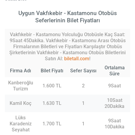
Uygun Vakfıkebir - Kastamonu Otobüs
Seferlerinin Bilet Fiyatları
Vakfıkebir - Kastamonu Yolculuğu Otobüsle Kaç Saat:
9Saat 45Dakika. Vakfıkebir - Kastamonu Arası Otobüs
Firmalarının Biletleri ve Fiyatları Karşılaştır Otobüs
Şirketlerinin Vakfıkebir - Kastamonu Otobüs Biletlerini
Satın Al:
biletall.com
!
Ortalama
Firma Adı
Bilet Fiyatı
Sefer Sayısı
Süre
Kanberoğlu
1.600 TL
2
9Saat
Turizm
10Saat
Kamil Koç
1.630 TL
1
20Dakika
Lüks
9Saat
Karadeniz
1.700 TL
1
10Dakika
Seyahat