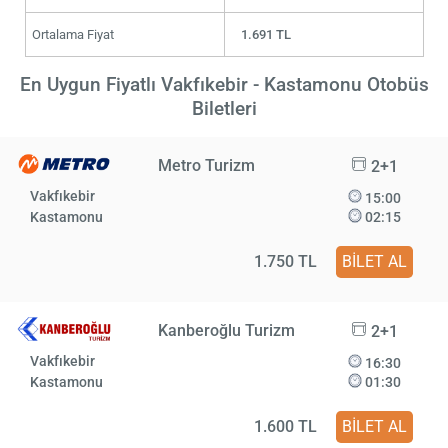
Ortalama Fiyat
1.691 TL
En Uygun Fiyatlı Vakfıkebir - Kastamonu Otobüs
Biletleri
Metro Turizm
2+1
Vakfıkebir
15:00
Kastamonu
02:15
1.750 TL
BİLET AL
Kanberoğlu Turizm
2+1
Vakfıkebir
16:30
Kastamonu
01:30
1.600 TL
BİLET AL