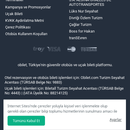
AUTOTRANSPORTES
Kampanya ve Promosyonlar
Lüks Nur Seyahat
Uçak Bileti
Divriği Özlem Turizm
KVKK Aydınlatma Metni
Çağlar Turizm
Çerez Politikası
Boss for Hakan
Otobüs Kullanım Koşulları
tranSEvren
obilet, Türkiye'nin güvenilir otobüs ve uçak bileti platformu.
Otel rezervasyon ve otobüs bileti işlemleri için: Obilet.com Turizm Seyahat
Acentası (TÜRSAB Belge No: 9883)
Uçak bileti işlemleri için: Biletall Turizm Seyahat Acentası (TÜRSAB Belge
No: 4443) | (IATA Üyelik No: 88214125)
İnternet Sitesi’nde çerezler yoluyla kişisel veri işlenmekte olup
gerekli olan çerezler bilgi toplumu hizmetlerinin sunulması amacı ile
kullanılmaktadır. Tercihleriniz doğrultusunda size özel
Ayarlar
Tümünü Kabul Et
kişiselleştirilmiş çerezleri ve özel kampanyaları
reddet
seçeneğine
tıklamanız halinde kullanımınıza sunamayacağız.