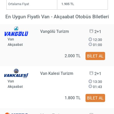
Ortalama Fiyat
1.905 TL
En Uygun Fiyatlı Van - Akçaabat Otobüs Biletleri
Vangölü Turizm
2+1
Van
12:30
Akçaabat
01:00
2.000 TL
BİLET AL
Van Kalesi Turizm
2+1
Van
13:30
Akçaabat
01:43
1.800 TL
BİLET AL