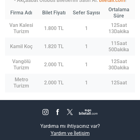
- Akçaabat Otobüs Biletlerini Satın Al:
biletall.com
!
Ortalama
Firma Adı
Bilet Fiyatı
Sefer Sayısı
Süre
Van Kalesi
12Saat
1.800 TL
1
Turizm
13Dakika
11Saat
Kamil Koç
1.820 TL
1
50Dakika
Vangölü
12Saat
2.000 TL
1
Turizm
30Dakika
Metro
2.000 TL
1
12Saat
Turizm
Yardıma mı ihtiyacınız var?
Yardım ve İletişim