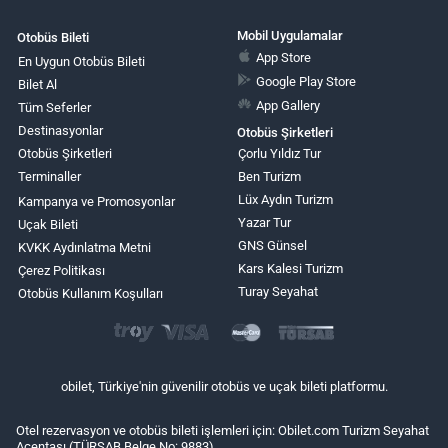
Mobil Uygulamalar
Otobüs Bileti
App Store
En Uygun Otobüs Bileti
Google Play Store
Bilet Al
App Gallery
Tüm Seferler
Destinasyonlar
Otobüs Şirketleri
Otobüs Şirketleri
Çorlu Yıldız Tur
Terminaller
Ben Turizm
Lüx Aydın Turizm
Kampanya ve Promosyonlar
Yazar Tur
Uçak Bileti
GNS Günsel
KVKK Aydınlatma Metni
Kars Kalesi Turizm
Çerez Politikası
Turay Seyahat
Otobüs Kullanım Koşulları
obilet, Türkiye'nin güvenilir otobüs ve uçak bileti platformu.
Otel rezervasyon ve otobüs bileti işlemleri için: Obilet.com Turizm Seyahat
Acentası (TÜRSAB Belge No: 9883)