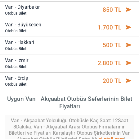
Van - Diyarbakır
850 TL
Otobüs Bileti
Van - Büyükeceli
1.700 TL
Otobüs Bileti
Van - Hakkari
500 TL
Otobüs Bileti
Van - İzmir
2.800 TL
Otobüs Bileti
Van - Erciş
200 TL
Otobüs Bileti
Uygun Van - Akçaabat Otobüs Seferlerinin Bilet
Fiyatları
Van - Akçaabat Yolculuğu Otobüsle Kaç Saat: 12Saat
8Dakika. Van - Akçaabat Arası Otobüs Firmalarının
Biletleri ve Fiyatları Karşılaştır Otobüs Şirketlerinin Van