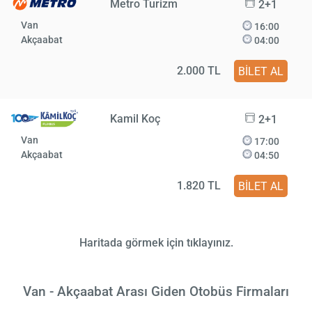
Metro Turizm
2+1
Van
16:00
Akçaabat
04:00
2.000 TL
BİLET AL
Kamil Koç
2+1
Van
17:00
Akçaabat
04:50
1.820 TL
BİLET AL
Haritada görmek için tıklayınız.
Van - Akçaabat Arası Giden Otobüs Firmaları