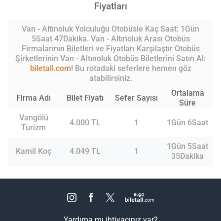
Fiyatları
Van - Altınoluk Yolculuğu Otobüsle Kaç Saat: 1Gün
5Saat 47Dakika. Van - Altınoluk Arası Otobüs
Firmalarının Biletleri ve Fiyatları Karşılaştır Otobüs
Şirketlerinin Van - Altınoluk Otobüs Biletlerini Satın Al:
biletall.com
! Bu rotadaki seferlere hemen göz
atabilirsiniz.
Ortalama
Firma Adı
Bilet Fiyatı
Sefer Sayısı
Süre
Vangölü
4.000 TL
1
1Gün 6Saat
Turizm
1Gün 5Saat
Kamil Koç
4.049 TL
1
35Dakika
Yardıma mı ihtiyacınız var?