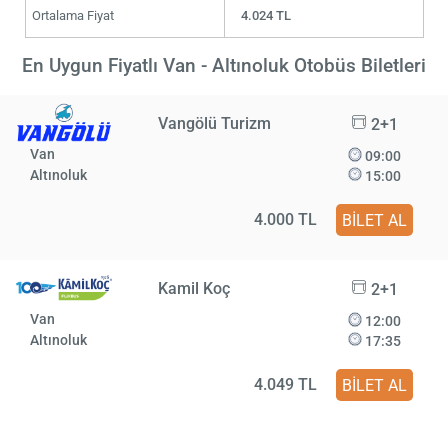
Ortalama Fiyat
4.024 TL
En Uygun Fiyatlı Van - Altınoluk Otobüs Biletleri
Vangölü Turizm
2+1
Van
09:00
Altınoluk
15:00
4.000 TL
BİLET AL
Kamil Koç
2+1
Van
12:00
Altınoluk
17:35
4.049 TL
BİLET AL