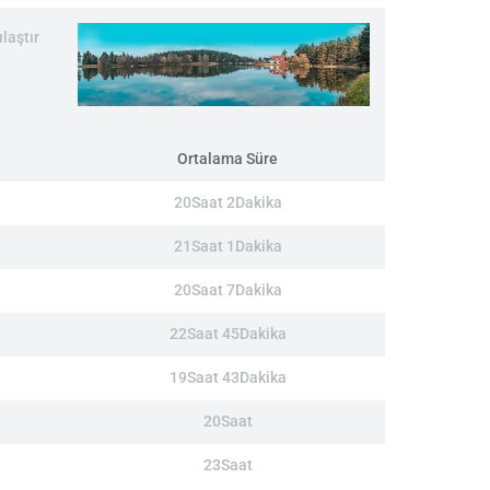
laştır
Ortalama Süre
20Saat 2Dakika
21Saat 1Dakika
20Saat 7Dakika
22Saat 45Dakika
19Saat 43Dakika
20Saat
23Saat