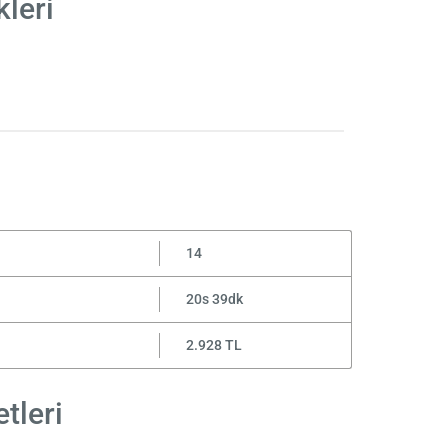
leri
14
20s 39dk
2.928 TL
tleri