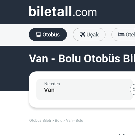
Otobüs
Uçak
Ote
Van - Bolu Otobüs Bil
Nereden
Otobüs Bileti
Bolu
Van - Bolu