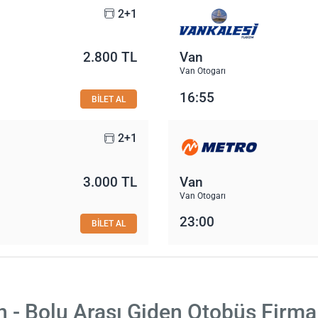
2+1
2.800 TL
Van
Van Otogarı
16:55
BİLET AL
2+1
3.000 TL
Van
Van Otogarı
23:00
BİLET AL
n - Bolu Arası Giden Otobüs Firmal