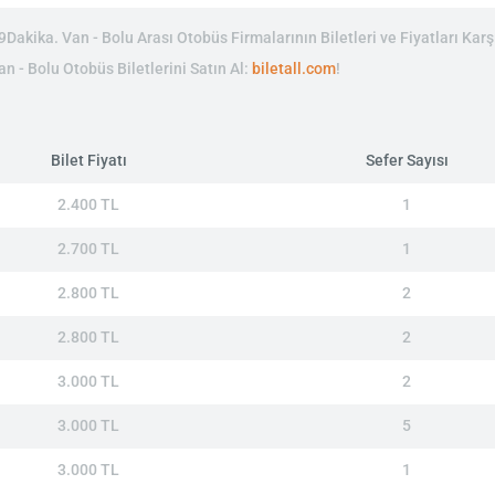
akika. Van - Bolu Arası Otobüs Firmalarının Biletleri ve Fiyatları Karşı
an - Bolu Otobüs Biletlerini Satın Al:
biletall.com
!
Bilet Fiyatı
Sefer Sayısı
2.400 TL
1
2.700 TL
1
2.800 TL
2
2.800 TL
2
3.000 TL
2
3.000 TL
5
3.000 TL
1