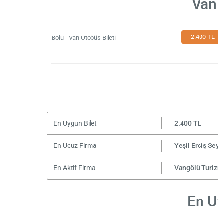
Van
2.400 TL
Bolu - Van Otobüs Bileti
En Uygun Bilet
2.400 TL
En Ucuz Firma
Yeşil Erciş Se
En Aktif Firma
Vangölü Turi
En U