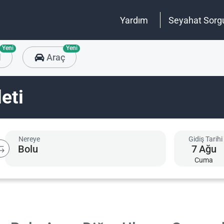
Yardım
Seyahat Sorg
Yeni
Yeni
l
Araç
eti
Nereye
Gidiş Tarihi
7
Ağu
Cuma