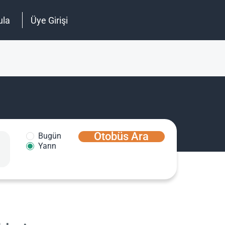
ula
Üye Girişi
Otobüs Ara
Bugün
Yarın