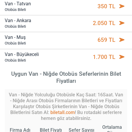
Van - Tatvan
350 TL
Otobüs Bileti
Van - Ankara
2.050 TL
Otobüs Bileti
Van - Muş
659 TL
Otobüs Bileti
Van - Büyükeceli
1.700 TL
Otobüs Bileti
Uygun Van - Niğde Otobüs Seferlerinin Bilet
Fiyatları
Van - Niğde Yolculuğu Otobüsle Kaç Saat: 16Saat. Van
- Niğde Arası Otobüs Firmalarının Biletleri ve Fiyatları
Karşılaştır Otobüs Şirketlerinin Van - Niğde Otobüs
Biletlerini Satın Al:
biletall.com
! Bu rotadaki seferlere
hemen göz atabilirsiniz.
Ortalama
Firma Adı
Bilet Fiyatı
Sefer Sayısı