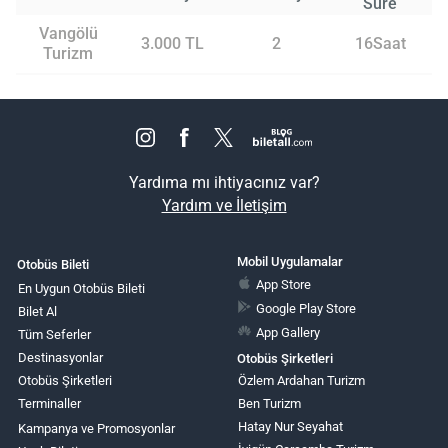
Süre
Vangölü
3.000 TL
2
16Saat
Turizm
Yardıma mı ihtiyacınız var?
Yardım ve İletişim
Mobil Uygulamalar
Otobüs Bileti
App Store
En Uygun Otobüs Bileti
Google Play Store
Bilet Al
App Gallery
Tüm Seferler
Destinasyonlar
Otobüs Şirketleri
Otobüs Şirketleri
Özlem Ardahan Turizm
Terminaller
Ben Turizm
Hatay Nur Seyahat
Kampanya ve Promosyonlar