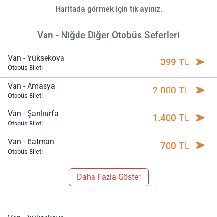
Haritada görmek için tıklayınız.
Van - Niğde Diğer Otobüs Seferleri
Van - Yüksekova
399 TL
Otobüs Bileti
Van - Amasya
2.000 TL
Otobüs Bileti
Van - Şanlıurfa
1.400 TL
Otobüs Bileti
Van - Batman
700 TL
Otobüs Bileti
Daha Fazla Göster