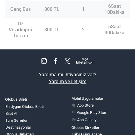
6Saat
Genç Bus
800 TL
1
10Dakika
Öz
5Saat
Vezirköprü
800 TL
2
30Dakika
Turizm
Yardıma mı ihtiyacınız var?
Yardım ve İletişim
Mobil Uygulamalar
Otobüs Bileti
App Store
En Uygun Otobüs Bileti
Google Play Store
Bilet Al
App Gallery
Tüm Seferler
Destinasyonlar
Otobüs Şirketleri
Otobüs Şirketleri
Lüks Gümüşhane