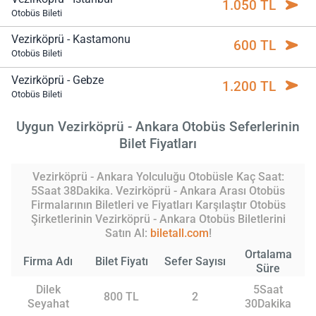
1.050 TL
Otobüs Bileti
Vezirköprü - Kastamonu
600 TL
Otobüs Bileti
Vezirköprü - Gebze
1.200 TL
Otobüs Bileti
Uygun Vezirköprü - Ankara Otobüs Seferlerinin
Bilet Fiyatları
Vezirköprü - Ankara Yolculuğu Otobüsle Kaç Saat:
5Saat 38Dakika. Vezirköprü - Ankara Arası Otobüs
Firmalarının Biletleri ve Fiyatları Karşılaştır Otobüs
Şirketlerinin Vezirköprü - Ankara Otobüs Biletlerini
Satın Al:
biletall.com
!
Ortalama
Firma Adı
Bilet Fiyatı
Sefer Sayısı
Süre
Dilek
5Saat
800 TL
2
Seyahat
30Dakika