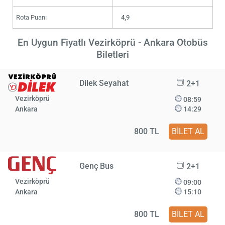
Rota Puanı
4,9
En Uygun Fiyatlı Vezirköprü - Ankara Otobüs
Biletleri
Dilek Seyahat
2+1
Vezirköprü
08:59
Ankara
14:29
800 TL
BİLET AL
Genç Bus
2+1
Vezirköprü
09:00
Ankara
15:10
800 TL
BİLET AL