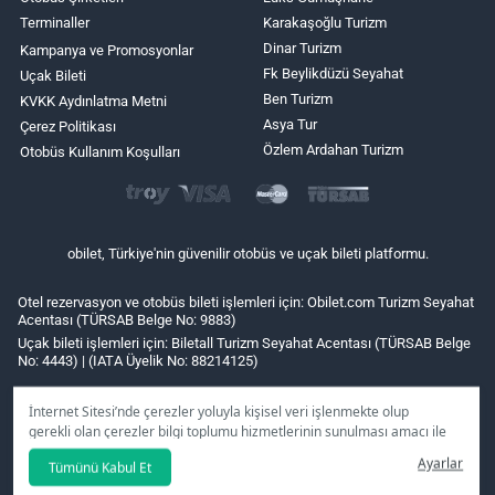
Terminaller
Karakaşoğlu Turizm
Dinar Turizm
Kampanya ve Promosyonlar
Fk Beylikdüzü Seyahat
Uçak Bileti
Ben Turizm
KVKK Aydınlatma Metni
Asya Tur
Çerez Politikası
Özlem Ardahan Turizm
Otobüs Kullanım Koşulları
obilet, Türkiye'nin güvenilir otobüs ve uçak bileti platformu.
Otel rezervasyon ve otobüs bileti işlemleri için: Obilet.com Turizm Seyahat
Acentası (TÜRSAB Belge No: 9883)
Uçak bileti işlemleri için: Biletall Turizm Seyahat Acentası (TÜRSAB Belge
No: 4443) | (IATA Üyelik No: 88214125)
İnternet Sitesi’nde çerezler yoluyla kişisel veri işlenmekte olup
gerekli olan çerezler bilgi toplumu hizmetlerinin sunulması amacı ile
kullanılmaktadır. Tercihleriniz doğrultusunda size özel
Ayarlar
Tümünü Kabul Et
kişiselleştirilmiş çerezleri ve özel kampanyaları
reddet
seçeneğine
tıklamanız halinde kullanımınıza sunamayacağız.