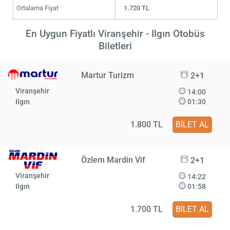
Ortalama Fiyat
1.720 TL
En Uygun Fiyatlı Viranşehir - Ilgın Otobüs
Biletleri
Martur Turizm
2+1
Viranşehir
14:00
Ilgın
01:30
1.800 TL
BİLET AL
Özlem Mardin Vif
2+1
Viranşehir
14:22
Ilgın
01:58
1.700 TL
BİLET AL