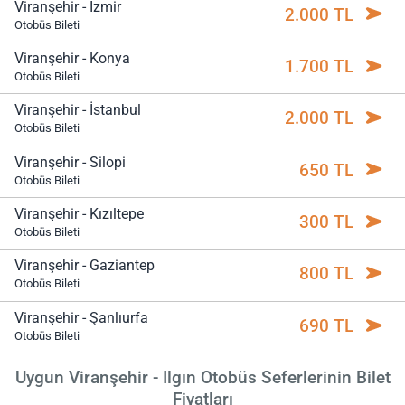
Viranşehir - İzmir
2.000 TL
Otobüs Bileti
Viranşehir - Konya
1.700 TL
Otobüs Bileti
Viranşehir - İstanbul
2.000 TL
Otobüs Bileti
Viranşehir - Silopi
650 TL
Otobüs Bileti
Viranşehir - Kızıltepe
300 TL
Otobüs Bileti
Viranşehir - Gaziantep
800 TL
Otobüs Bileti
Viranşehir - Şanlıurfa
690 TL
Otobüs Bileti
Uygun Viranşehir - Ilgın Otobüs Seferlerinin Bilet
Fiyatları