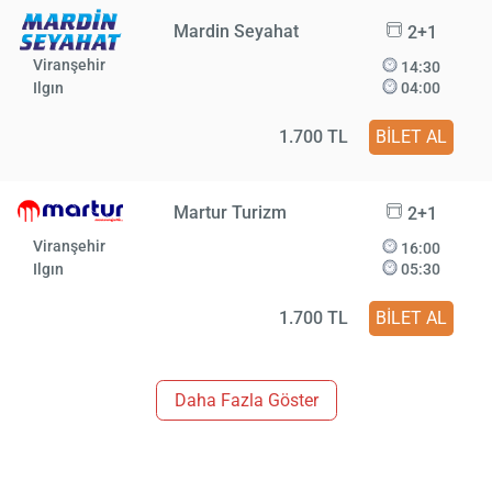
Mardin Seyahat
2+1
Viranşehir
14:30
Ilgın
04:00
1.700 TL
BİLET AL
Martur Turizm
2+1
Viranşehir
16:00
Ilgın
05:30
1.700 TL
BİLET AL
Daha Fazla Göster