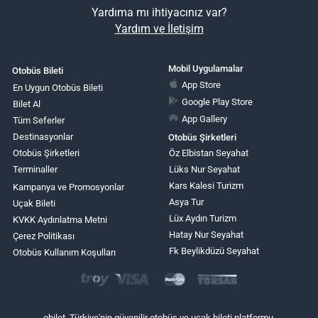
Yardıma mı ihtiyacınız var?
Yardım ve İletişim
Mobil Uygulamalar
Otobüs Bileti
App Store
En Uygun Otobüs Bileti
Google Play Store
Bilet Al
App Gallery
Tüm Seferler
Destinasyonlar
Otobüs Şirketleri
Otobüs Şirketleri
Öz Elbistan Seyahat
Terminaller
Lüks Nur Seyahat
Kars Kalesi Turizm
Kampanya ve Promosyonlar
Asya Tur
Uçak Bileti
Lüx Aydın Turizm
KVKK Aydınlatma Metni
Hatay Nur Seyahat
Çerez Politikası
Fk Beylikdüzü Seyahat
Otobüs Kullanım Koşulları
obilet, Türkiye'nin güvenilir otobüs ve uçak bileti platformu.