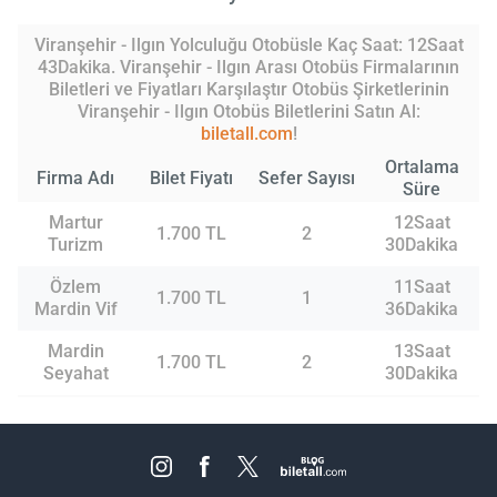
Viranşehir - Ilgın Yolculuğu Otobüsle Kaç Saat: 12Saat
43Dakika. Viranşehir - Ilgın Arası Otobüs Firmalarının
Biletleri ve Fiyatları Karşılaştır Otobüs Şirketlerinin
Viranşehir - Ilgın Otobüs Biletlerini Satın Al:
biletall.com
!
Ortalama
Firma Adı
Bilet Fiyatı
Sefer Sayısı
Süre
Martur
12Saat
1.700 TL
2
Turizm
30Dakika
Özlem
11Saat
1.700 TL
1
Mardin Vif
36Dakika
Mardin
13Saat
1.700 TL
2
Seyahat
30Dakika