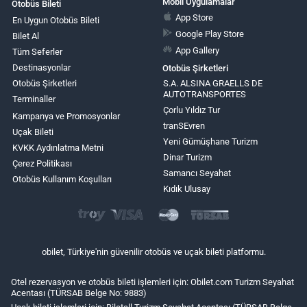
Mobil Uygulamalar
Otobüs Bileti
App Store
En Uygun Otobüs Bileti
Google Play Store
Bilet Al
App Gallery
Tüm Seferler
Destinasyonlar
Otobüs Şirketleri
Otobüs Şirketleri
S.A. ALSINA GRAELLS DE
AUTOTRANSPORTES
Terminaller
Çorlu Yıldız Tur
Kampanya ve Promosyonlar
tranSEvren
Uçak Bileti
Yeni Gümüşhane Turizm
KVKK Aydınlatma Metni
Dinar Turizm
Çerez Politikası
Samancı Seyahat
Otobüs Kullanım Koşulları
Kıdık Ulusay
obilet, Türkiye'nin güvenilir otobüs ve uçak bileti platformu.
Otel rezervasyon ve otobüs bileti işlemleri için: Obilet.com Turizm Seyahat
Acentası (TÜRSAB Belge No: 9883)