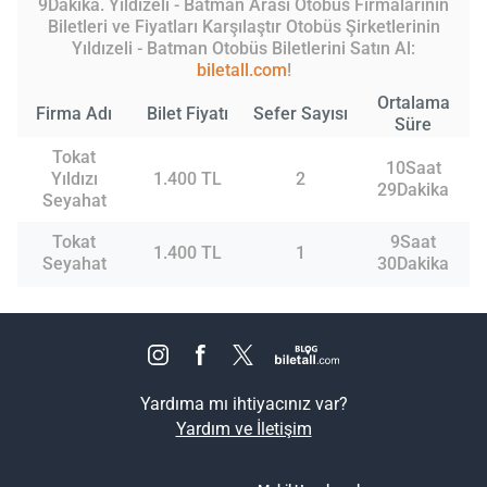
9Dakika. Yıldızeli - Batman Arası Otobüs Firmalarının
Biletleri ve Fiyatları Karşılaştır Otobüs Şirketlerinin
Yıldızeli - Batman Otobüs Biletlerini Satın Al:
biletall.com
!
Ortalama
Firma Adı
Bilet Fiyatı
Sefer Sayısı
Süre
Tokat
10Saat
Yıldızı
1.400 TL
2
29Dakika
Seyahat
Tokat
9Saat
1.400 TL
1
Seyahat
30Dakika
Yardıma mı ihtiyacınız var?
Yardım ve İletişim