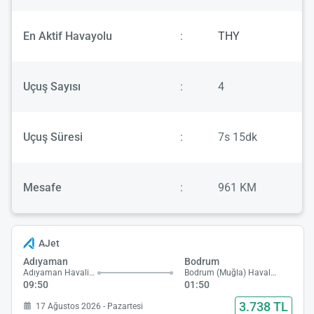
En Aktif Havayolu
:
THY
Uçuş Sayısı
:
4
Uçuş Süresi
:
7s 15dk
Mesafe
:
961 KM
AJet
Adıyaman
Bodrum
Adıyaman Havalimanı
Bodrum (Muğla) Havalimanı
09:50
01:50
3.738 TL
17 Ağustos 2026 - Pazartesi