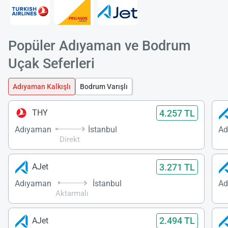
Popüler Adıyaman ve Bodrum
Uçak Seferleri
Adıyaman Kalkışlı
Bodrum Varışlı
4.257 TL
THY
Adıyaman
İstanbul
Ad
Direkt
3.271 TL
AJet
Adıyaman
İstanbul
Ad
Aktarmalı
2.494 TL
AJet