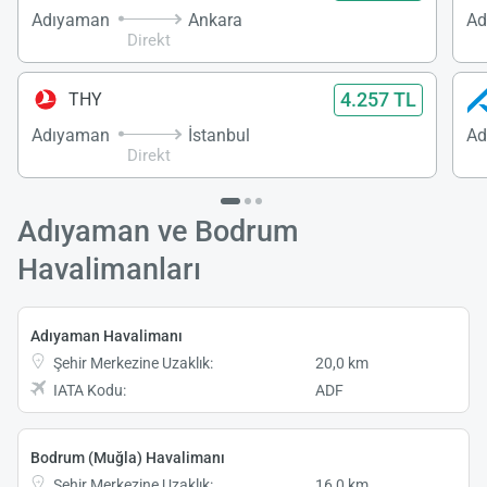
Adıyaman
Ankara
Ad
Direkt
4.257 TL
THY
Adıyaman
İstanbul
Direkt
Adıyaman ve Bodrum
Havalimanları
Adıyaman Havalimanı
Şehir Merkezine Uzaklık:
20,0 km
IATA Kodu:
ADF
Bodrum (Muğla) Havalimanı
Şehir Merkezine Uzaklık:
16,0 km