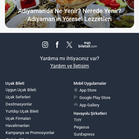
Adıyaman’da Ne Yenir? Nerede Yenir?
Adıyaman’ın Yöresel Lezzetleri
Yardıma mı ihtiyacınız var?
Yardım ve İletişim
Uçak Bileti
Mobil Uygulamalar
Uygun Uçak Bileti
App Store
Uçak Seferleri
Google Play Store
Destinasyonlar
App Gallery
Yurtdışı Uçak Bileti
Havayolu Şirketleri
Uçak Firmaları
THY
Havalimanları
Pegasus
Kampanya ve Promosyonlar
SunExpress