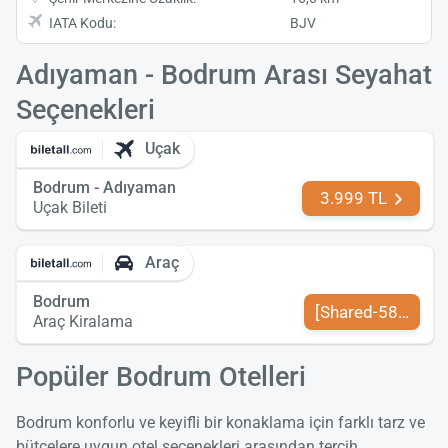
IATA Kodu:
BJV
Adıyaman - Bodrum Arası Seyahat
Seçenekleri
Uçak
Bodrum - Adıyaman
3.999 TL
Uçak Bileti
Araç
Bodrum
[Shared-589-tr-TR
Araç Kiralama
Popüler Bodrum Otelleri
Bodrum konforlu ve keyifli bir konaklama için farklı tarz ve
bütçelere uygun otel seçenekleri arasından tercih