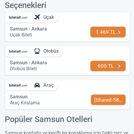
Seçenekleri
Uçak
Samsun - Ankara
1.469 TL
Uçak Bileti
Otobüs
Samsun - Ankara
600 TL
Otobüs Bileti
Araç
Samsun
[Shared-589-tr-TR
Araç Kiralama
Popüler Samsun Otelleri
Samsun konforlu ve keyifli bir konaklama için farklı tarz ve