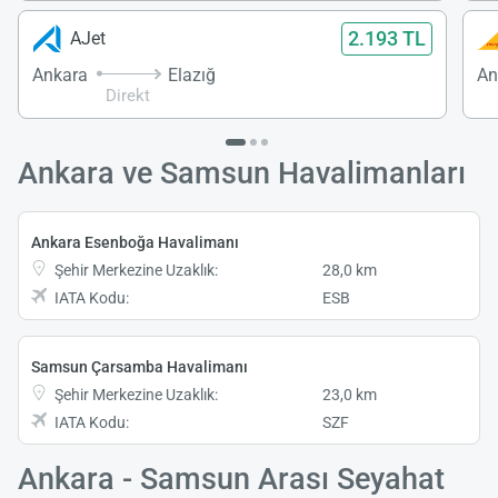
2.193 TL
AJet
Ankara
Elazığ
An
Direkt
Ankara ve Samsun Havalimanları
Ankara Esenboğa Havalimanı
Şehir Merkezine Uzaklık:
28,0 km
IATA Kodu:
ESB
Samsun Çarsamba Havalimanı
Şehir Merkezine Uzaklık:
23,0 km
IATA Kodu:
SZF
Ankara - Samsun Arası Seyahat