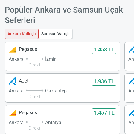
Popüler Ankara ve Samsun Uçak
Seferleri
Ankara Kalkışlı
Samsun Varışlı
1.458 TL
Pegasus
Ankara
İzmir
An
Direkt
1.936 TL
AJet
Ankara
Gaziantep
An
Direkt
1.457 TL
Pegasus
Ankara
Antalya
An
Direkt