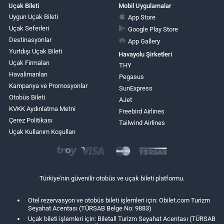
Uçak Bileti
Mobil Uygulamalar
Uygun Uçak Bileti
App Store
Uçak Seferleri
Google Play Store
Destinasyonlar
App Gallery
Yurtdışı Uçak Bileti
Havayolu Şirketleri
Uçak Firmaları
THY
Havalimanları
Pegasus
Kampanya ve Promosyonlar
SunExpress
Otobüs Bileti
AJet
KVKK Aydınlatma Metni
Freebird Airlines
Çerez Politikası
Tailwind Airlines
Uçak Kullanım Koşulları
Türkiye'nin güvenilir otobüs ve uçak bileti platformu.
Otel rezervasyon ve otobüs bileti işlemleri için: Obilet.com Turizm
Seyahat Acentası (TÜRSAB Belge No: 9883)
Uçak bileti işlemleri için: Biletall Turizm Seyahat Acentası (TÜRSAB