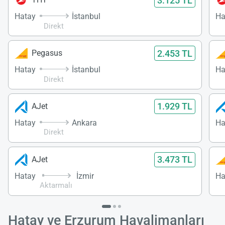
3.125 TL
Hatay
İstanbul
Ha
Direkt
2.453 TL
Pegasus
Hatay
İstanbul
Ha
Direkt
1.929 TL
AJet
Hatay
Ankara
Ha
Direkt
3.473 TL
AJet
Hatay
İzmir
Ha
Aktarmalı
Hatay ve Erzurum Havalimanları