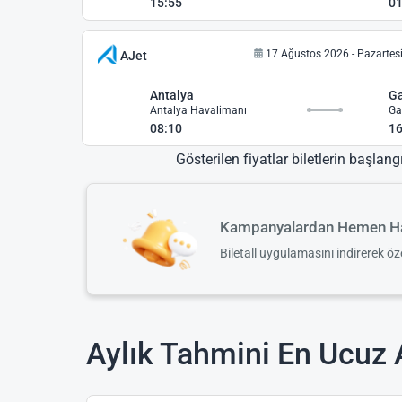
15:55
01
17 Ağustos 2026 - Pazartes
AJet
Antalya
Ga
Antalya Havalimanı
08:10
16
Gösterilen fiyatlar biletlerin başlang
Kampanyalardan Hemen Ha
Biletall uygulamasını indirerek ö
Aylık Tahmini En Ucuz A