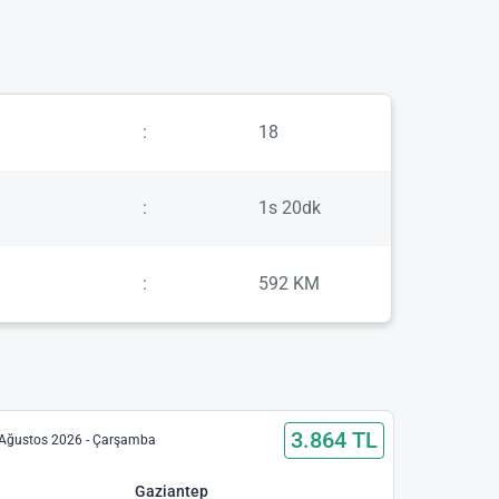
:
18
:
1s 20dk
:
592 KM
3.864 TL
Ağustos 2026 - Çarşamba
Gaziantep