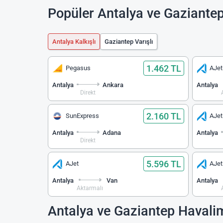
Popüler Antalya ve Gaziantep
Antalya Kalkışlı
Gaziantep Varışlı
1.462 TL
Pegasus
AJet
Antalya
Ankara
Antalya
Direkt
2.160 TL
SunExpress
AJet
Antalya
Adana
Antalya
Direkt
5.596 TL
AJet
AJet
Antalya
Van
Antalya
Aktarmalı
Antalya ve Gaziantep Havali