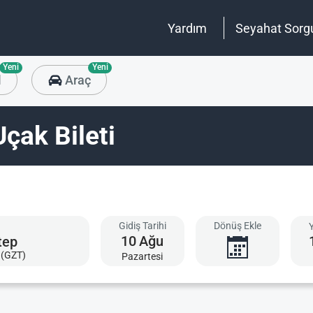
Yardım
Seyahat Sorg
Yeni
Yeni
l
Araç
çak Bileti
Gidiş Tarihi
Dönüş Ekle
10
Ağu
 (GZT)
Pazartesi