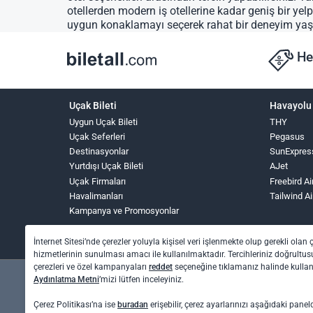
otellerden modern iş otellerine kadar geniş bir ye
uygun konaklamayı seçerek rahat bir deneyim yaş
He
Uçak Bileti
Havayolu 
Uygun Uçak Bileti
THY
Uçak Seferleri
Pegasus
Destinasyonlar
SunExpres
Yurtdışı Uçak Bileti
AJet
Uçak Firmaları
Freebird Ai
Havalimanları
Tailwind Ai
Kampanya ve Promosyonlar
İnternet Sitesi’nde çerezler yoluyla kişisel veri işlenmekte olup gerekli olan 
hizmetlerinin sunulması amacı ile kullanılmaktadır. Tercihleriniz doğrultusu
çerezleri ve özel kampanyaları
reddet
seçeneğine tıklamanız halinde kull
Aydınlatma Metni
’mizi lütfen inceleyiniz.
Çerez Politikası’na ise
buradan
erişebilir, çerez ayarlarınızı aşağıdaki panel