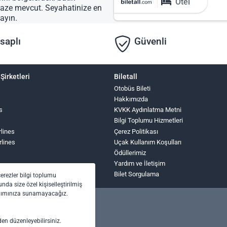
Otel
lpaze mevcut. Seyahatinize en
ayın.
saplı
Güvenli
Şirketleri
Biletall
Otobüs Bileti
Hakkımızda
s
KVKK Aydınlatma Metni
Bilgi Toplumu Hizmetleri
rlines
Çerez Politikası
rlines
Uçak Kullanım Koşulları
Ödüllerimiz
Yardım ve İletişim
Bilet Sorgulama
çerezler bilgi toplumu
nda size özel kişiselleştirilmiş
anımınıza sunamayacağız.
den düzenleyebilirsiniz.