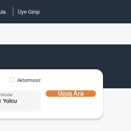
ula
Üye Girişi
Aktarmasız
Uçuş Ara
Yolcular
1 Yolcu