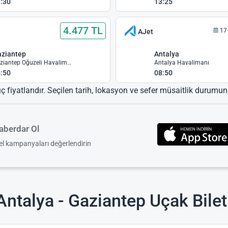
:30
13:25
4.477 TL
i
17
AJet
ziantep
Antalya
Gaziantep Oğuzeli Havalimanı
Antalya Havalimanı
:50
08:50
ıç fiyatlarıdır. Seçilen tarih, lokasyon ve sefer müsaitlik durumuna
berdar Ol
zel kampanyaları değerlendirin
ntalya - Gaziantep Uçak Bilet