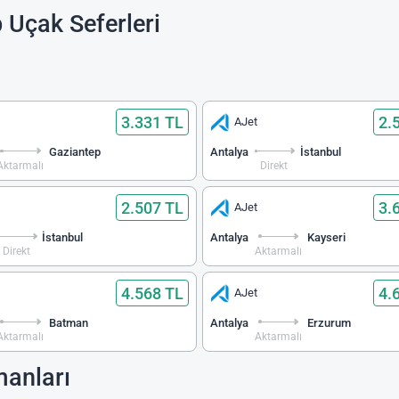
 Uçak Seferleri
3.331 TL
2.
AJet
Gaziantep
Antalya
İstanbul
Aktarmalı
Direkt
2.507 TL
3.
AJet
İstanbul
Antalya
Kayseri
Direkt
Aktarmalı
4.568 TL
4.
AJet
Batman
Antalya
Erzurum
Aktarmalı
Aktarmalı
manları