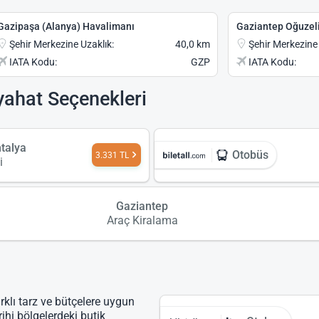
Gazipaşa (Alanya) Havalimanı
Gaziantep Oğuzel
Şehir Merkezine Uzaklık:
40,0 km
Şehir Merkezine 
IATA Kodu:
GZP
IATA Kodu:
yahat Seçenekleri
ntalya
Otobüs
3.331 TL
i
Gaziantep
Araç Kiralama
rklı tarz ve bütçelere uygun
rihi bölgelerdeki butik