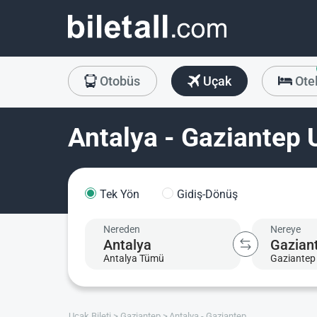
Otobüs
Uçak
Ote
Antalya - Gaziantep U
Tek Yön
Gidiş-Dönüş
Nereden
Nereye
Antalya Tümü
Gaziantep
Uçak Bileti
Gaziantep
Antalya - Gaziantep