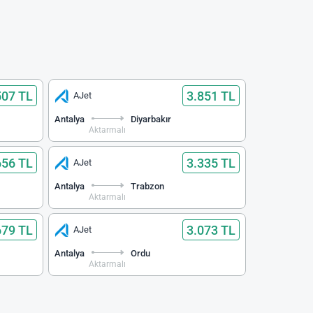
507 TL
3.851 TL
AJet
Antalya
Diyarbakır
Aktarmalı
656 TL
3.335 TL
AJet
Antalya
Trabzon
Aktarmalı
679 TL
3.073 TL
AJet
Antalya
Ordu
Aktarmalı