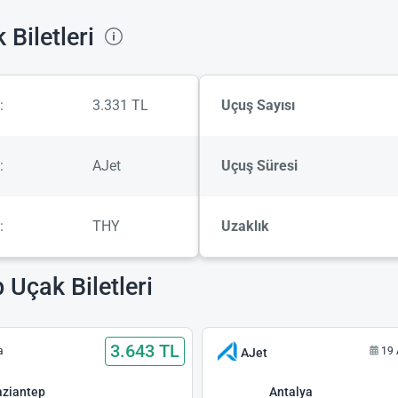
Biletleri
:
3.331 TL
Uçuş Sayısı
:
AJet
Uçuş Süresi
:
THY
Uzaklık
 Uçak Biletleri
3.643 TL
a
19 
AJet
ziantep
Antalya