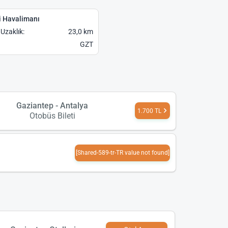
i Havalimanı
Uzaklık:
23,0 km
GZT
Gaziantep - Antalya
1.700 TL
Otobüs Bileti
[Shared-589-tr-TR value not found]