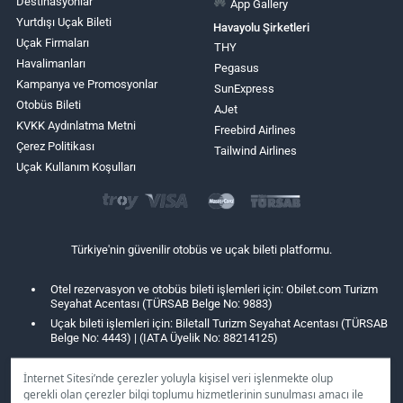
Destinasyonlar
App Gallery
Yurtdışı Uçak Bileti
Havayolu Şirketleri
Uçak Firmaları
THY
Havalimanları
Pegasus
Kampanya ve Promosyonlar
SunExpress
Otobüs Bileti
AJet
KVKK Aydınlatma Metni
Freebird Airlines
Çerez Politikası
Tailwind Airlines
Uçak Kullanım Koşulları
Türkiye'nin güvenilir otobüs ve uçak bileti platformu.
Otel rezervasyon ve otobüs bileti işlemleri için: Obilet.com Turizm
Seyahat Acentası (TÜRSAB Belge No: 9883)
Uçak bileti işlemleri için: Biletall Turizm Seyahat Acentası (TÜRSAB
Belge No: 4443) | (IATA Üyelik No: 88214125)
İnternet Sitesi’nde çerezler yoluyla kişisel veri işlenmekte olup
gerekli olan çerezler bilgi toplumu hizmetlerinin sunulması amacı ile