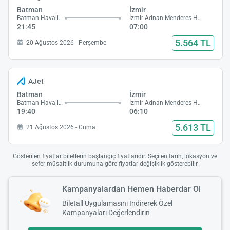
Batman
İzmir
Batman Havalimanı
İzmir Adnan Menderes Havalimanı
21:45
07:00
5.564 TL
20 Ağustos 2026 - Perşembe
AJet
Batman
İzmir
Batman Havalimanı
İzmir Adnan Menderes Havalimanı
19:40
06:10
5.613 TL
21 Ağustos 2026 - Cuma
Gösterilen fiyatlar biletlerin başlangıç fiyatlarıdır. Seçilen tarih, lokasyon ve
sefer müsaitlik durumuna göre fiyatlar değişiklik gösterebilir.
Kampanyalardan Hemen Haberdar Ol
Biletall Uygulamasını Indirerek Özel
Kampanyaları Değerlendirin