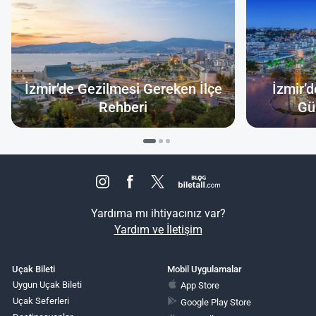
İzmir’de Gezilmesi Gereken İlçe
İzmir’
Rehberi
Gü
Yardıma mı ihtiyacınız var?
Yardım ve İletişim
Uçak Bileti
Mobil Uygulamalar
Uygun Uçak Bileti
App Store
Uçak Seferleri
Google Play Store