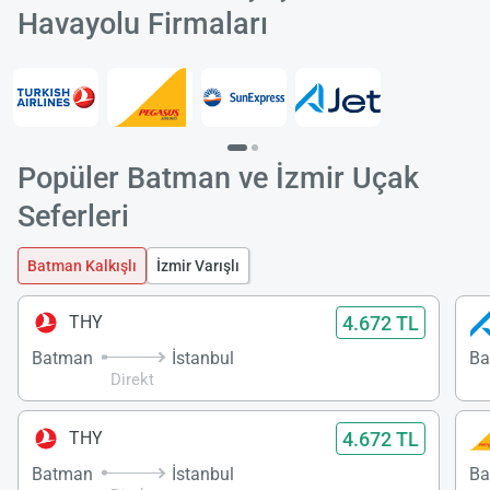
Havayolu Firmaları
Popüler Batman ve İzmir Uçak
Seferleri
Batman Kalkışlı
İzmir Varışlı
4.672 TL
THY
Batman
İstanbul
Ba
Direkt
4.672 TL
THY
Batman
İstanbul
Ba