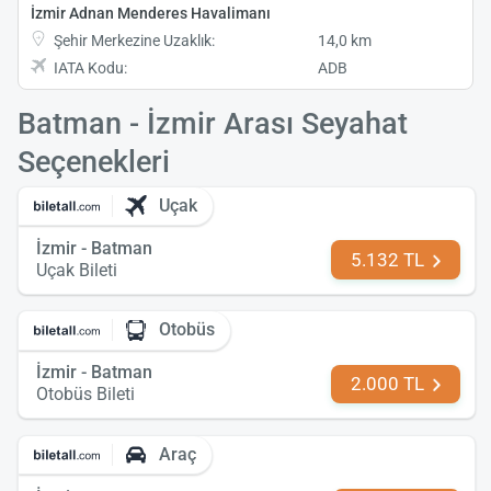
İzmir Adnan Menderes Havalimanı
Şehir Merkezine Uzaklık:
14,0 km
IATA Kodu:
ADB
Batman - İzmir Arası Seyahat
Seçenekleri
Uçak
İzmir - Batman
5.132 TL
Uçak Bileti
Otobüs
İzmir - Batman
2.000 TL
Otobüs Bileti
Araç