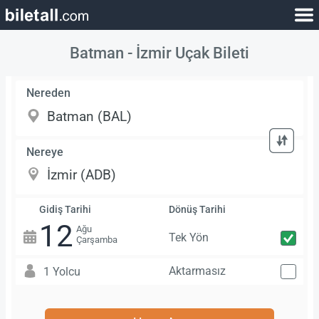
Batman - İzmir Uçak Bileti
Nereden
Nereye
Gidiş Tarihi
Dönüş Tarihi
12
Ağu
Tek Yön
Çarşamba
Aktarmasız
1 Yolcu