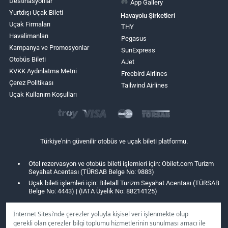
Destinasyonlar
App Gallery
Yurtdışı Uçak Bileti
Havayolu Şirketleri
Uçak Firmaları
THY
Havalimanları
Pegasus
Kampanya ve Promosyonlar
SunExpress
Otobüs Bileti
AJet
KVKK Aydınlatma Metni
Freebird Airlines
Çerez Politikası
Tailwind Airlines
Uçak Kullanım Koşulları
Türkiye'nin güvenilir otobüs ve uçak bileti platformu.
Otel rezervasyon ve otobüs bileti işlemleri için: Obilet.com Turizm
Seyahat Acentası (TÜRSAB Belge No: 9883)
Uçak bileti işlemleri için: Biletall Turizm Seyahat Acentası (TÜRSAB
Belge No: 4443) | (IATA Üyelik No: 88214125)
İnternet Sitesi’nde çerezler yoluyla kişisel veri işlenmekte olup
gerekli olan çerezler bilgi toplumu hizmetlerinin sunulması amacı ile