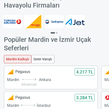
Havayolu Firmaları
Popüler Mardin ve İzmir Uçak
Seferleri
Mardin Kalkışlı
İzmir Varışlı
4.217 TL
Pegasus
Mardin
Ankara
Ma
Aktarmalı
3.284 TL
Pegasus
Mardin
İstanbul
Ma