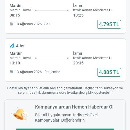
Mardin
İzmir
Mardin Havalimanı
İzmir Adnan Menderes Havalimanı
08:15
10:25
4.795 TL
18 Ağustos 2026 - Salı
AJet
Mardin
İzmir
Mardin Havalimanı
İzmir Adnan Menderes Havalimanı
13:10
20:35
4.885 TL
13 Ağustos 2026 - Perşembe
Gösterilen fiyatlar biletlerin başlangıç fiyatlarıdır. Seçilen tarih, lokasyon ve
sefer müsaitlik durumuna göre fiyatlar değişiklik gösterebilir.
Kampanyalardan Hemen Haberdar Ol
Biletall Uygulamasını Indirerek Özel
Kampanyaları Değerlendirin