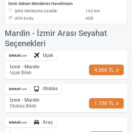
İzmir Adnan Menderes Havalimanı
Şehir Merkezine Uzaklık:
14,0 km
IATA Kodu:
ADB
Mardin - İzmir Arası Seyahat
Seçenekleri
Uçak
İzmir - Mardin
4.366 TL
Uçak Bileti
Otobüs
İzmir - Mardin
1.750 TL
Otobüs Bileti
Araç