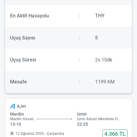
En Aktif Havayolu
:
THY
Uçuş Sayısı
:
8
Uçuş Süresi
:
2s 10dk
Mesafe
:
1199 KM
AJet
Mardin
İzmir
Mardin Havalimanı
İzmir Adnan Menderes Havalimanı
13:10
22:25
4.366 TL
12 Ağustos 2026 - Çarşamba