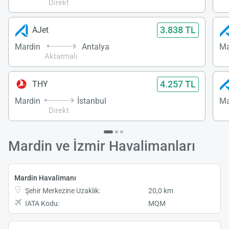
Direkt
3.838 TL
AJet
Mardin
Antalya
Ma
Aktarmalı
4.257 TL
THY
Mardin
İstanbul
Ma
Direkt
Mardin ve İzmir Havalimanları
Mardin Havalimanı
Şehir Merkezine Uzaklık:
20,0 km
IATA Kodu:
MQM