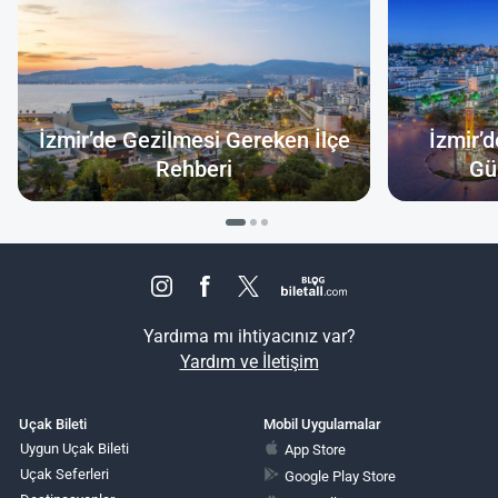
İzmir’de Gezilmesi Gereken İlçe
İzmir’
Rehberi
Gü
Yardıma mı ihtiyacınız var?
Yardım ve İletişim
Uçak Bileti
Mobil Uygulamalar
Uygun Uçak Bileti
App Store
Uçak Seferleri
Google Play Store