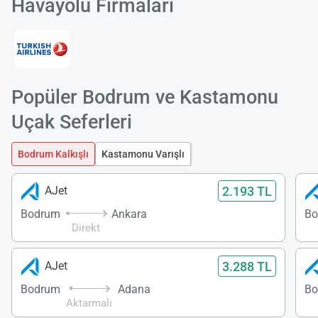
Havayolu Firmaları
Popüler Bodrum ve Kastamonu
Uçak Seferleri
Bodrum Kalkışlı
Kastamonu Varışlı
2.193 TL
AJet
Bodrum
Ankara
Bo
Direkt
3.288 TL
AJet
Bodrum
Adana
Bo
Aktarmalı