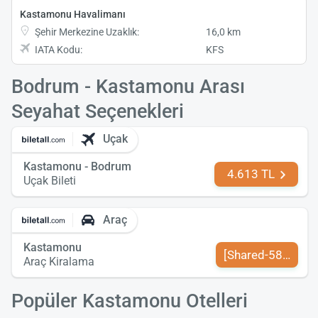
Kastamonu Havalimanı
Şehir Merkezine Uzaklık:
16,0 km
IATA Kodu:
KFS
Bodrum - Kastamonu Arası
Seyahat Seçenekleri
Uçak
Kastamonu - Bodrum
4.613 TL
Uçak Bileti
Araç
Kastamonu
[Shared-589-tr-TR
Araç Kiralama
Popüler Kastamonu Otelleri