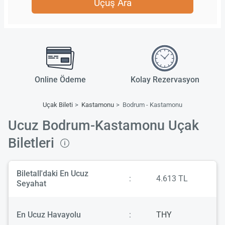
Uçuş Ara
Online Ödeme
Kolay Rezervasyon
Uçak Bileti
Kastamonu
Bodrum - Kastamonu
Ucuz Bodrum-Kastamonu Uçak
Biletleri
Biletall'daki En Ucuz
:
4.613 TL
Seyahat
En Ucuz Havayolu
:
THY