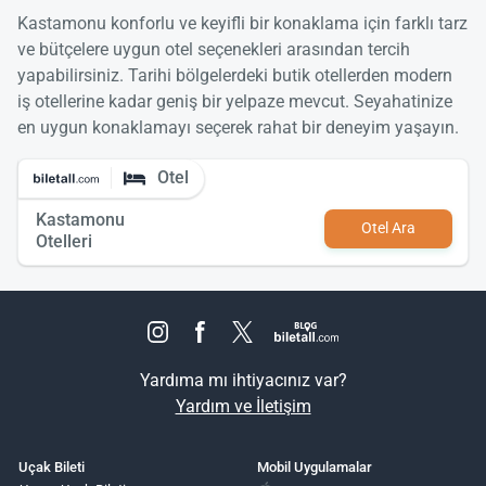
Kastamonu konforlu ve keyifli bir konaklama için farklı tarz
ve bütçelere uygun otel seçenekleri arasından tercih
yapabilirsiniz. Tarihi bölgelerdeki butik otellerden modern
iş otellerine kadar geniş bir yelpaze mevcut. Seyahatinize
en uygun konaklamayı seçerek rahat bir deneyim yaşayın.
Otel
Kastamonu
Otel Ara
Otelleri
Yardıma mı ihtiyacınız var?
Yardım ve İletişim
Uçak Bileti
Mobil Uygulamalar