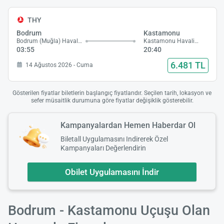
THY
Bodrum
Kastamonu
Bodrum (Muğla) Havalimanı
Kastamonu Havalimanı
03:55
20:40
6.481 TL
14 Ağustos 2026 - Cuma
Gösterilen fiyatlar biletlerin başlangıç fiyatlarıdır. Seçilen tarih, lokasyon ve
sefer müsaitlik durumuna göre fiyatlar değişiklik gösterebilir.
Kampanyalardan Hemen Haberdar Ol
Biletall Uygulamasını Indirerek Özel
Kampanyaları Değerlendirin
Obilet Uygulamasını İndir
Bodrum - Kastamonu Uçuşu Olan