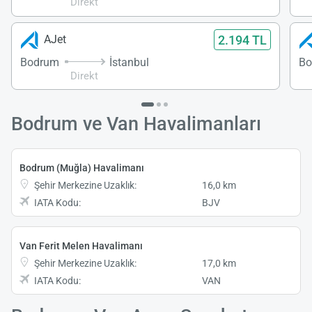
Direkt
2.194 TL
AJet
Bodrum
İstanbul
Bo
Direkt
Bodrum ve Van Havalimanları
Bodrum (Muğla) Havalimanı
Şehir Merkezine Uzaklık:
16,0 km
IATA Kodu:
BJV
Van Ferit Melen Havalimanı
Şehir Merkezine Uzaklık:
17,0 km
IATA Kodu:
VAN