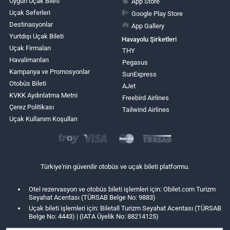
Uygun Uçak Bileti
App Store
Uçak Seferleri
Google Play Store
Destinasyonlar
App Gallery
Yurtdışı Uçak Bileti
Havayolu Şirketleri
Uçak Firmaları
THY
Havalimanları
Pegasus
Kampanya ve Promosyonlar
SunExpress
Otobüs Bileti
AJet
KVKK Aydınlatma Metni
Freebird Airlines
Çerez Politikası
Tailwind Airlines
Uçak Kullanım Koşulları
Türkiye'nin güvenilir otobüs ve uçak bileti platformu.
Otel rezervasyon ve otobüs bileti işlemleri için: Obilet.com Turizm
Seyahat Acentası (TÜRSAB Belge No: 9883)
Uçak bileti işlemleri için: Biletall Turizm Seyahat Acentası (TÜRSAB
Belge No: 4443) | (IATA Üyelik No: 88214125)