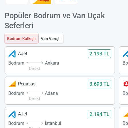
Popüler Bodrum ve Van Uçak
Seferleri
Bodrum Kalkışlı
Van Varışlı
2.193 TL
AJet
Bodrum
Ankara
Bo
Direkt
3.693 TL
Pegasus
Bodrum
Adana
Bo
Direkt
2.194 TL
AJet
Bodrum
İstanbul
Bo