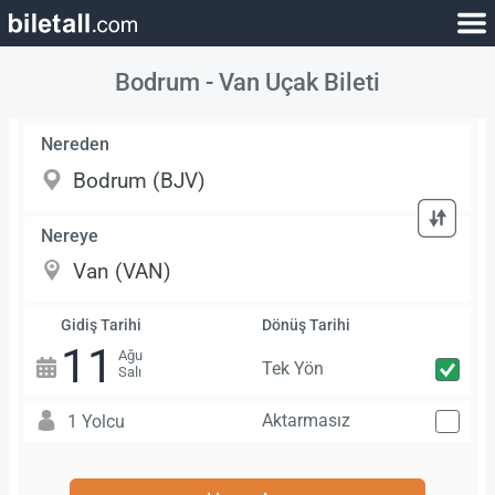
Bodrum - Van Uçak Bileti
Nereden
Nereye
Gidiş Tarihi
Dönüş Tarihi
11
Ağu
Tek Yön
Salı
Aktarmasız
1 Yolcu