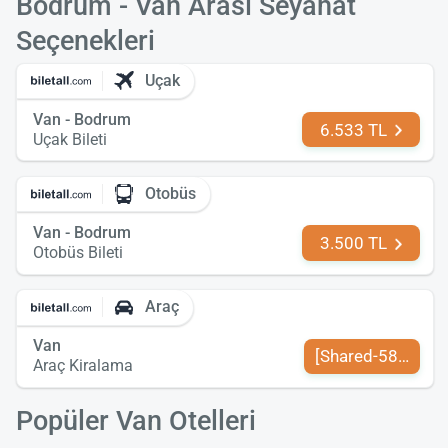
Bodrum - Van Arası Seyahat
Seçenekleri
Uçak
Van - Bodrum
6.533 TL
Uçak Bileti
Otobüs
Van - Bodrum
3.500 TL
Otobüs Bileti
Araç
Van
[Shared-589-tr-TR
Araç Kiralama
Popüler Van Otelleri