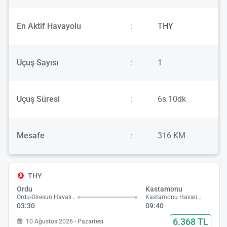
En Aktif Havayolu
:
THY
Uçuş Sayısı
:
1
Uçuş Süresi
:
6s 10dk
Mesafe
:
316 KM
THY
Ordu
Kastamonu
Ordu-Giresun Havalimanı
Kastamonu Havalimanı
03:30
09:40
6.368 TL
10 Ağustos 2026 - Pazartesi