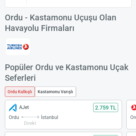
Ordu - Kastamonu Uçuşu Olan
Havayolu Firmaları
Popüler Ordu ve Kastamonu Uçak
Seferleri
Ordu Kalkışlı
Kastamonu Varışlı
2.759 TL
AJet
Ordu
İstanbul
Or
Direkt