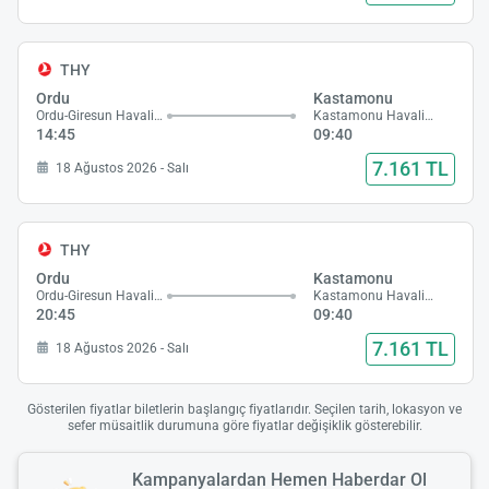
THY
Ordu
Kastamonu
Ordu-Giresun Havalimanı
Kastamonu Havalimanı
14:45
09:40
7.161 TL
18 Ağustos 2026 - Salı
THY
Ordu
Kastamonu
Ordu-Giresun Havalimanı
Kastamonu Havalimanı
20:45
09:40
7.161 TL
18 Ağustos 2026 - Salı
Gösterilen fiyatlar biletlerin başlangıç fiyatlarıdır. Seçilen tarih, lokasyon ve
sefer müsaitlik durumuna göre fiyatlar değişiklik gösterebilir.
Kampanyalardan Hemen Haberdar Ol