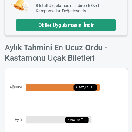
Biletall Uygulamasını Indirerek Özel
Kampanyaları Değerlendirin
Obilet Uygulamasını İndir
Aylık Tahmini En Ucuz Ordu -
Kastamonu Uçak Biletleri