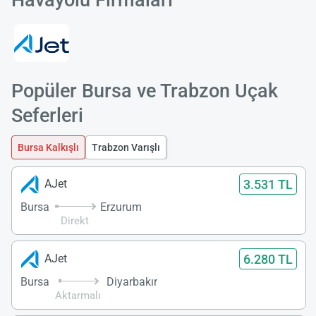
Popüler Bursa ve Trabzon Uçak
Seferleri
Bursa Kalkışlı
Trabzon Varışlı
3.531 TL
AJet
Bursa
Erzurum
Direkt
6.280 TL
AJet
Bursa
Diyarbakır
Aktarmalı