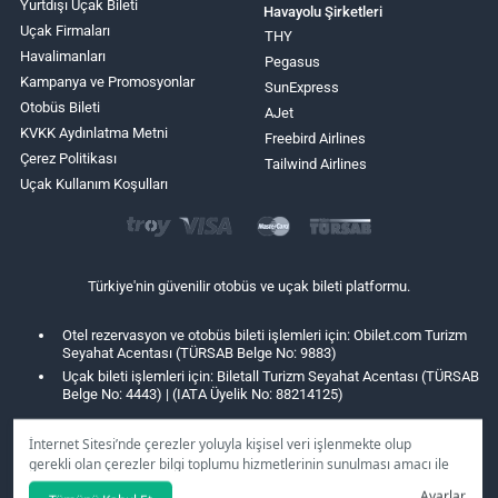
Yurtdışı Uçak Bileti
Havayolu Şirketleri
Uçak Firmaları
THY
Havalimanları
Pegasus
Kampanya ve Promosyonlar
SunExpress
Otobüs Bileti
AJet
KVKK Aydınlatma Metni
Freebird Airlines
Çerez Politikası
Tailwind Airlines
Uçak Kullanım Koşulları
Türkiye'nin güvenilir otobüs ve uçak bileti platformu.
Otel rezervasyon ve otobüs bileti işlemleri için: Obilet.com Turizm
Seyahat Acentası (TÜRSAB Belge No: 9883)
Uçak bileti işlemleri için: Biletall Turizm Seyahat Acentası (TÜRSAB
Belge No: 4443) | (IATA Üyelik No: 88214125)
İnternet Sitesi’nde çerezler yoluyla kişisel veri işlenmekte olup
gerekli olan çerezler bilgi toplumu hizmetlerinin sunulması amacı ile
kullanılmaktadır. Tercihleriniz doğrultusunda size özel
Ayarlar