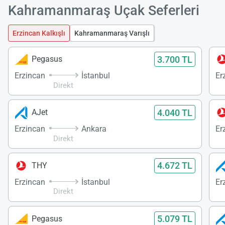
Kahramanmaraş Uçak Seferleri
Erzincan Kalkışlı
Kahramanmaraş Varışlı
3.700 TL
Pegasus
Erzincan
İstanbul
Er
Direkt
4.040 TL
AJet
Erzincan
Ankara
Er
Direkt
4.672 TL
THY
Erzincan
İstanbul
Er
Direkt
5.079 TL
Pegasus