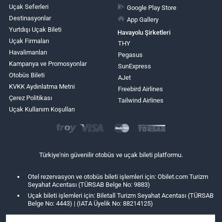
Uçak Seferleri
Google Play Store
Destinasyonlar
App Gallery
Yurtdışı Uçak Bileti
Havayolu Şirketleri
Uçak Firmaları
THY
Havalimanları
Pegasus
Kampanya ve Promosyonlar
SunExpress
Otobüs Bileti
AJet
KVKK Aydınlatma Metni
Freebird Airlines
Çerez Politikası
Tailwind Airlines
Uçak Kullanım Koşulları
Türkiye'nin güvenilir otobüs ve uçak bileti platformu.
Otel rezervasyon ve otobüs bileti işlemleri için: Obilet.com Turizm
Seyahat Acentası (TÜRSAB Belge No: 9883)
Uçak bileti işlemleri için: Biletall Turizm Seyahat Acentası (TÜRSAB
Belge No: 4443) | (IATA Üyelik No: 88214125)