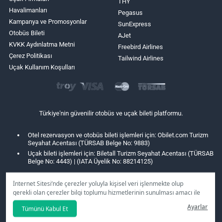
THY
Havalimanları
Pegasus
Kampanya ve Promosyonlar
SunExpress
Otobüs Bileti
AJet
KVKK Aydınlatma Metni
Freebird Airlines
Çerez Politikası
Tailwind Airlines
Uçak Kullanım Koşulları
Türkiye'nin güvenilir otobüs ve uçak bileti platformu.
Otel rezervasyon ve otobüs bileti işlemleri için: Obilet.com Turizm
Seyahat Acentası (TÜRSAB Belge No: 9883)
Uçak bileti işlemleri için: Biletall Turizm Seyahat Acentası (TÜRSAB
Belge No: 4443) | (IATA Üyelik No: 88214125)
İnternet Sitesi’nde çerezler yoluyla kişisel veri işlenmekte olup
gerekli olan çerezler bilgi toplumu hizmetlerinin sunulması amacı ile
kullanılmaktadır. Tercihleriniz doğrultusunda size özel
Ayarlar
Tümünü Kabul Et
kişiselleştirilmiş çerezleri ve özel kampanyaları
reddet
seçeneğine
tıklamanız halinde kullanımınıza sunamayacağız.