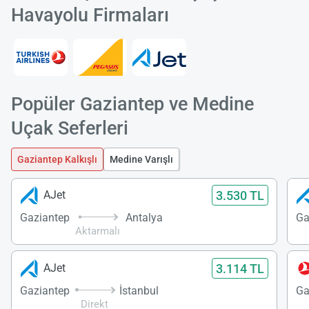
Havayolu Firmaları
Popüler Gaziantep ve Medine
Uçak Seferleri
Gaziantep Kalkışlı
Medine Varışlı
3.530 TL
AJet
Gaziantep
Antalya
Ga
Aktarmalı
3.114 TL
AJet
Gaziantep
İstanbul
Ga
Direkt