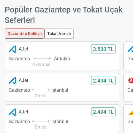
Popüler Gaziantep ve Tokat Uçak
Seferleri
Gaziantep Kalkışlı
Tokat Varışlı
3.530 TL
AJet
Gaziantep
Antalya
Ga
Aktarmalı
2.494 TL
AJet
Gaziantep
İstanbul
Ga
Direkt
2.494 TL
AJet
Gaziantep
İstanbul
Ga
Direkt