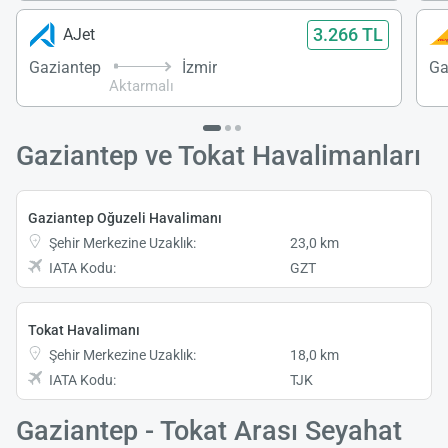
3.266 TL
AJet
Gaziantep
İzmir
Ga
Aktarmalı
Gaziantep ve Tokat Havalimanları
Gaziantep Oğuzeli Havalimanı
Şehir Merkezine Uzaklık:
23,0 km
IATA Kodu:
GZT
Tokat Havalimanı
Şehir Merkezine Uzaklık:
18,0 km
IATA Kodu:
TJK
Gaziantep - Tokat Arası Seyahat