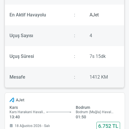
En Aktif Havayolu
:
AJet
Uçuş Sayısı
:
4
Uçuş Süresi
:
7s 15dk
Mesafe
:
1412 KM
AJet
Kars
Bodrum
Kars Harakani Havalimanı
Bodrum (Muğla) Havalimanı
13:40
01:50
6.752 TL
18 Ağustos 2026 - Salı