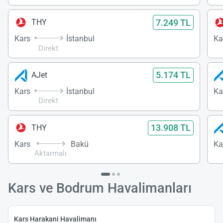
7.249 TL
THY
Kars
İstanbul
Ka
Direkt
5.174 TL
AJet
Kars
İstanbul
Ka
Direkt
13.908 TL
THY
Kars
Bakü
Ka
Aktarmalı
Kars ve Bodrum Havalimanları
Kars Harakani Havalimanı