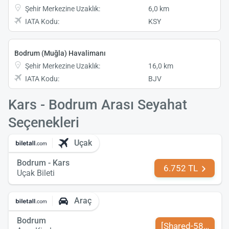
Şehir Merkezine Uzaklık:
6,0 km
IATA Kodu:
KSY
Bodrum (Muğla) Havalimanı
Şehir Merkezine Uzaklık:
16,0 km
IATA Kodu:
BJV
Kars - Bodrum Arası Seyahat
Seçenekleri
Uçak
Bodrum - Kars
6.752 TL
Uçak Bileti
Araç
Bodrum
[Shared-589-tr-TR