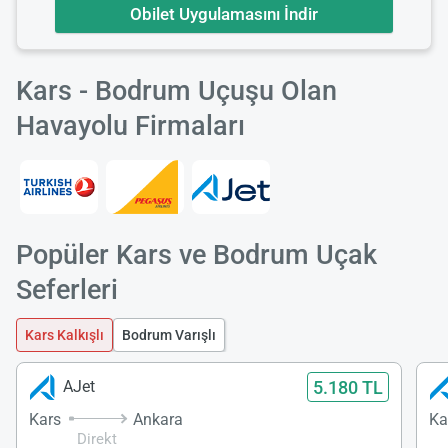
Obilet Uygulamasını İndir
Kars - Bodrum Uçuşu Olan
Havayolu Firmaları
Popüler Kars ve Bodrum Uçak
Seferleri
Kars Kalkışlı
Bodrum Varışlı
5.180 TL
AJet
Kars
Ankara
Ka
Direkt