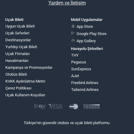
Yardım ve İletişim
Uçak Bileti
Mobil Uygulamalar
Uygun Uçak Bileti
App Store
Uçak Seferleri
Google Play Store
Destinasyonlar
App Gallery
Yurtdışı Uçak Bileti
Havayolu Şirketleri
Uçak Firmaları
THY
Havalimanları
Pegasus
Kampanya ve Promosyonlar
SunExpress
Otobüs Bileti
AJet
KVKK Aydınlatma Metni
Freebird Airlines
Çerez Politikası
Tailwind Airlines
Uçak Kullanım Koşulları
Türkiye'nin güvenilir otobüs ve uçak bileti platformu.